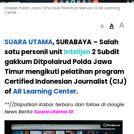
Intelijen Polda Jawa Timur Ikuti Pelatihan Menulis di AR Learning
Center
A
A
A
SUARA UTAMA
, SURABAYA – Salah
satu personil unit
Intelijen
2 Subdit
gakkum Ditpolairud Polda Jawa
Timur mengikuti pelatihan program
Certified Indonesian Journalist (CIJ)
of
AR Learning Center
.
**//Dapatkan Kabar terbaru dan follow di Google
News Berita
Suara Utama ID
Perbesar
Perbesar