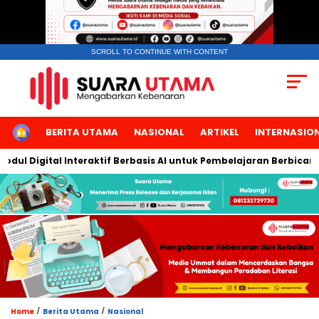
SCROLL TO CONTINUE WITH CONTENT
HOME
BERITA UTAMA
NASIONAL
ARTIKEL
INTERNASIO
al Interaktif Berbasis AI untuk Pembelajaran Berbicara Bahasa A
/
/
Home
Berita Utama
Nasional