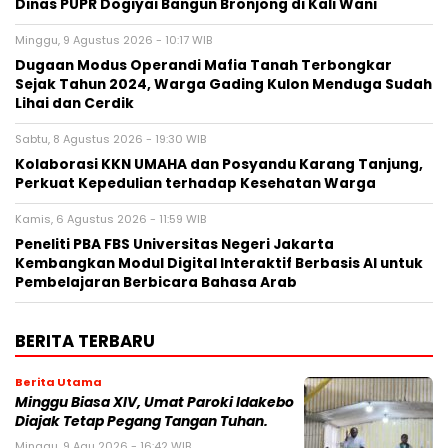
Dinas PUPR Dogiyai Bangun Bronjong di Kali Wani
Minggu, 9 Agustus 2026 - 10:17 WIB
Dugaan Modus Operandi Mafia Tanah Terbongkar
Sejak Tahun 2024, Warga Gading Kulon Menduga Sudah
Lihai dan Cerdik
Sabtu, 8 Agustus 2026 - 19:30 WIB
Kolaborasi KKN UMAHA dan Posyandu Karang Tanjung,
Perkuat Kepedulian terhadap Kesehatan Warga
Kamis, 6 Agustus 2026 - 11:59 WIB
Peneliti PBA FBS Universitas Negeri Jakarta
Kembangkan Modul Digital Interaktif Berbasis AI untuk
Pembelajaran Berbicara Bahasa Arab
BERITA TERBARU
Berita Utama
Minggu Biasa XIV, Umat Paroki Idakebo
Diajak Tetap Pegang Tangan Tuhan.
Minggu, 9 Agu 2026 - 16:42 WIB