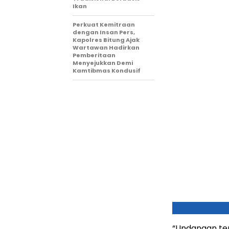
Ikan
Perkuat Kemitraan
dengan Insan Pers,
Kapolres Bitung Ajak
Wartawan Hadirkan
Pemberitaan
Menyejukkan Demi
Kamtibmas Kondusif
“Undangan ter