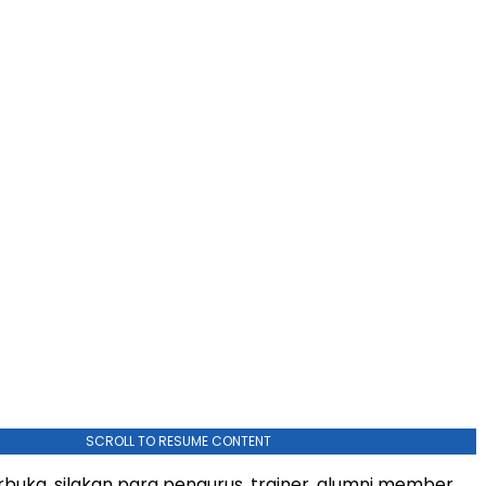
SCROLL TO RESUME CONTENT
buka, silakan para pengurus, trainer, alumni member