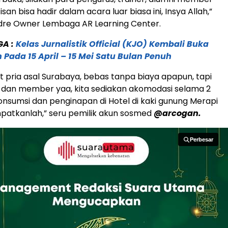
san bisa hadir dalam acara luar biasa ini, Insya Allah,”
dre Owner Lembaga AR Learning Center.
GA :
Kelas Jurnalistik Official (KJO) Kembali Buka
 Pada 15 April – 15 Mei Satu Bulan Penuh
jut pria asal Surabaya, bebas tanpa biaya apapun, tapi
 dan member yaa, kita sediakan akomodasi selama 2
nsumsi dan penginapan di Hotel di kaki gunung Merapi
empatkanlah,” seru pemilik akun sosmed
@arcogan.
Perbesar
Perbesar