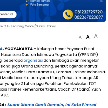
 ke-2 AR Learning Center/Suara Utama
A
A
A
A
, YOGYAKARTA
– Keluarga besar Yayasan Pusat
 Nusantara Daerah Istimewa Yogyakarta (YPPN DIY)
gi beberapa
organisasi
dan lembaga akan mengelar
sional juga Grand Launching. Berikut agenda intinya:
asan, Media Suara Utama ID, Kampus Trainer Indonesia,
si Media beserta perayaan Ulang Tahun Lembaga AR
er yang ke 2 tahun juga Pelatihan Pembekalan TOT
siasi Trainer kemenarkertrans, Coach Dr (Cand) Yuan
-ALC.
GA :
Suara Utama Ganti Domain, Ini Kata Pimred