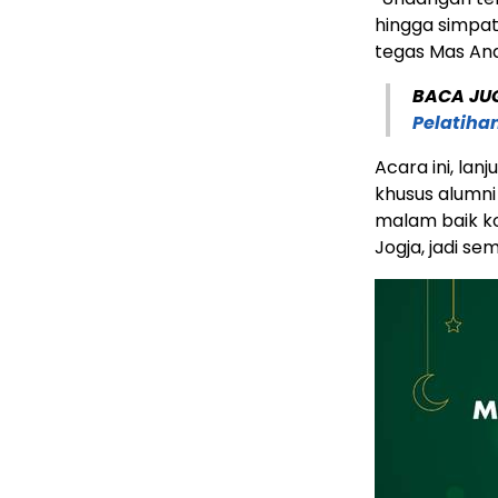
hingga simpati
tegas Mas An
BACA JU
Pelatihan
Acara ini, lan
khusus alumni
malam baik ko
Jogja, jadi s