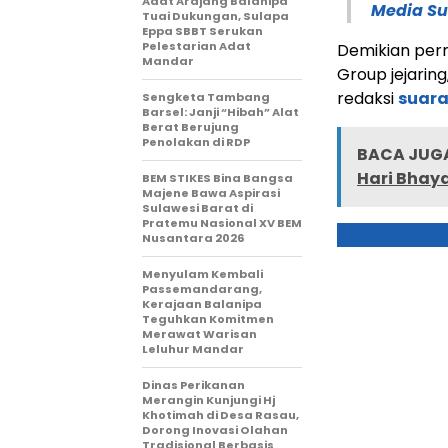
Adat Arajang Balanipa
Media Su
Tuai Dukungan, Sulapa
Eppa SBBT Serukan
Pelestarian Adat
Demikian per
Mandar
Group jejarin
redaksi
suar
Sengketa Tambang
Barsel: Janji “Hibah” Alat
Berat Berujung
Penolakan di RDP
BACA JUGA
Hari Bhay
BEM STIKES Bina Bangsa
Majene Bawa Aspirasi
Sulawesi Barat di
Pratemu Nasional XV BEM
Nusantara 2026
Menyulam Kembali
Passemandarang,
Kerajaan Balanipa
Teguhkan Komitmen
Merawat Warisan
Leluhur Mandar
Dinas Perikanan
Merangin Kunjungi Hj
Khotimah di Desa Rasau,
Dorong Inovasi Olahan
Tradisional Berbasis