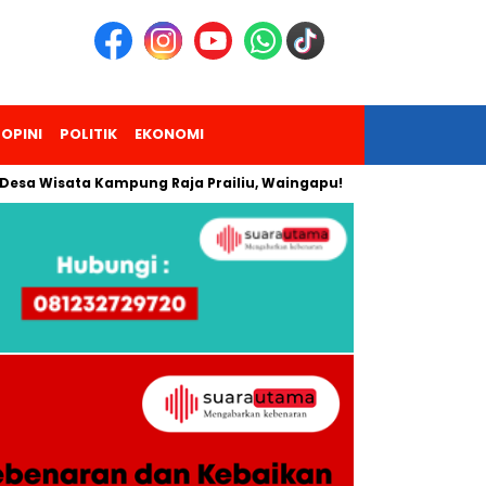
OPINI
POLITIK
EKONOMI
sata Kampung Raja Prailiu, Waingapu!
Dua Pendaki Gunung 