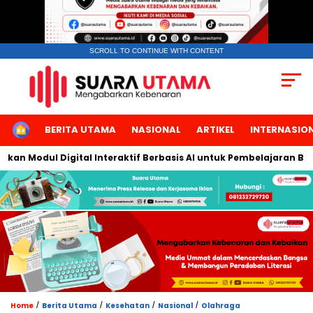
SCROLL TO CONTINUE WITH CONTENT
HOME
BERITA UTAMA
NASIONAL
ARTIKEL
INTERNASIO
dul Digital Interaktif Berbasis AI untuk Pembelajaran Berbicara
/
/
/
/
Home
Berita Utama
Kesehatan
Nasional
Olahraga