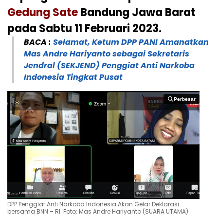
Gedung Sate
Bandung Jawa Barat
pada Sabtu 11 Februari 2023.
BACA :
Selamat, Ketum DPP PANI Amanatkan
Mas Andre Hariyanto sebagai Sekretaris
Jendral (SEKJEND) Penggiat Anti Narkoba
Indonesia Tingkat Pusat
Perbesar
Perbesar
DPP Penggiat Anti Narkoba Indonesia Akan Gelar Deklarasi
bersama BNN – RI. Foto: Mas Andre Hariyanto (SUARA UTAMA)