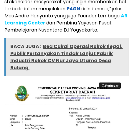
stakeholder masyarakat yang ingin memberikan hal
terbaik dalam menjalakan
P4GN
di Indonesia,” jelas
Mas Andre Hariyanto yang juga Founder Lembaga
AR
Learning Center
dan Pembina Yayasan Pusat
Pembelajaran Nusantara D.I Yogyakarta.
BACA JUGA :
Bea Cukai Operasi Rokok Ilegal,
Publik Pertanyakan Tindak Lanjut Pabrik
Industri Rokok CV Nur Jaya Utama Desa
Bulang
Perbesar
Perbesar