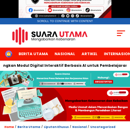
SCROLL TO CONTINUE WITH CONTENT
HOME
BERITA UTAMA
NASIONAL
ARTIKEL
INTERNASIO
n Modul Digital Interaktif Berbasis AI untuk Pembelajaran Berbi
/
/
/
/
Home
Berita Utama
Liputan Khusus
Nasional
Uncategorized