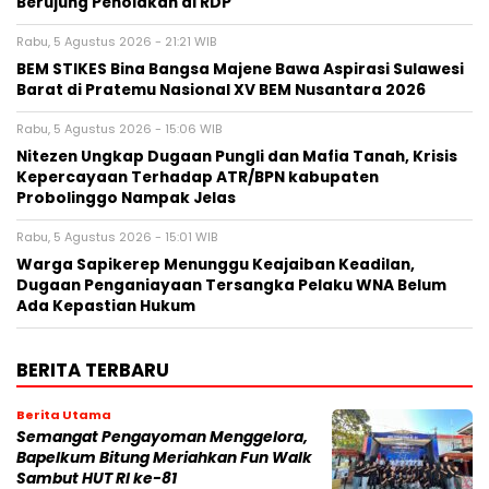
Berujung Penolakan di RDP
Rabu, 5 Agustus 2026 - 21:21 WIB
BEM STIKES Bina Bangsa Majene Bawa Aspirasi Sulawesi
Barat di Pratemu Nasional XV BEM Nusantara 2026
Rabu, 5 Agustus 2026 - 15:06 WIB
Nitezen Ungkap Dugaan Pungli dan Mafia Tanah, Krisis
Kepercayaan Terhadap ATR/BPN kabupaten
Probolinggo Nampak Jelas
Rabu, 5 Agustus 2026 - 15:01 WIB
Warga Sapikerep Menunggu Keajaiban Keadilan,
Dugaan Penganiayaan Tersangka Pelaku WNA Belum
Ada Kepastian Hukum
BERITA TERBARU
Berita Utama
Semangat Pengayoman Menggelora,
Bapelkum Bitung Meriahkan Fun Walk
Sambut HUT RI ke-81