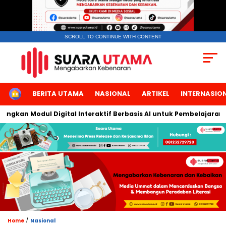
SCROLL TO CONTINUE WITH CONTENT
HOME
BERITA UTAMA
NASIONAL
ARTIKEL
INTERNASIO
kan Modul Digital Interaktif Berbasis AI untuk Pembelajaran Berb
/
Home
Nasional