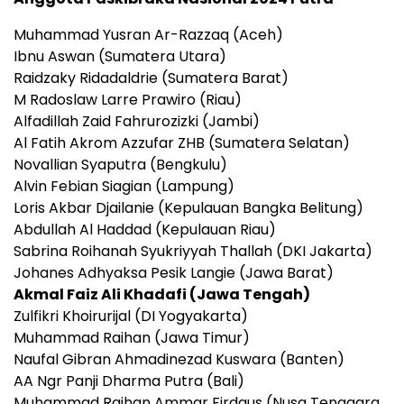
Muhammad Yusran Ar-Razzaq (Aceh)
Ibnu Aswan (Sumatera Utara)
Raidzaky Ridadaldrie (Sumatera Barat)
M Radoslaw Larre Prawiro (Riau)
Alfadillah Zaid Fahrurozizki (Jambi)
Al Fatih Akrom Azzufar ZHB (Sumatera Selatan)
Novallian Syaputra (Bengkulu)
Alvin Febian Siagian (Lampung)
Loris Akbar Djailanie (Kepulauan Bangka Belitung)
Abdullah Al Haddad (Kepulauan Riau)
Sabrina Roihanah Syukriyyah Thallah (DKI Jakarta)
Johanes Adhyaksa Pesik Langie (Jawa Barat)
Akmal Faiz Ali Khadafi (Jawa Tengah)
Zulfikri Khoirurijal (DI Yogyakarta)
Muhammad Raihan (Jawa Timur)
Naufal Gibran Ahmadinezad Kuswara (Banten)
AA Ngr Panji Dharma Putra (Bali)
Muhammad Raihan Ammar Firdaus (Nusa Tenggara