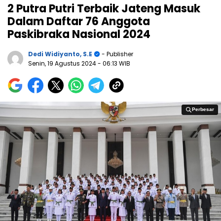
2 Putra Putri Terbaik Jateng Masuk
Dalam Daftar 76 Anggota
Paskibraka Nasional 2024
Dedi Widiyanto, S.E
- Publisher
Senin, 19 Agustus 2024
- 06:13 WIB
Perbesar
Perbesar