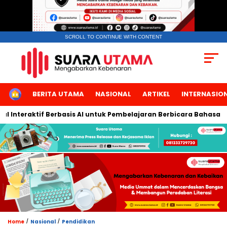
SCROLL TO CONTINUE WITH CONTENT
HOME
BERITA UTAMA
NASIONAL
ARTIKEL
INTERNASIO
 Berbasis AI untuk Pembelajaran Berbicara Bahasa Arab
Smar
/
/
Home
Nasional
Pendidikan