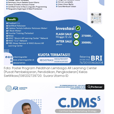
Foto: Poster Program Pelatihan Lembaga AR Learning Center
(Pusat Pembelajaran, Pendidikan, Pengkaderan) Kelas
Sertifikasi/081232729720. Suara Utama ID
Perbesar
Perbesar