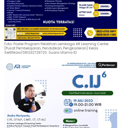
Foto: Poster Program Pelatihan Lembaga AR Learning Center
(Pusat Pembelajaran, Pendidikan, Pengkaderan) Kelas
Sertifikasi/081232729720. Suara Utama ID
Perbesar
Perbesar