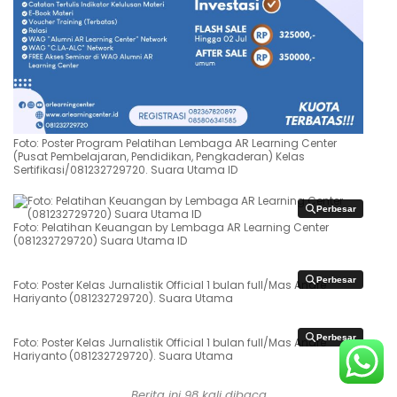
Foto: Poster Program Pelatihan Lembaga AR Learning Center
(Pusat Pembelajaran, Pendidikan, Pengkaderan) Kelas
Sertifikasi/081232729720. Suara Utama ID
Perbesar
Perbesar
Foto: Pelatihan Keuangan by Lembaga AR Learning Center
(081232729720) Suara Utama ID
Perbesar
Perbesar
Foto: Poster Kelas Jurnalistik Official 1 bulan full/Mas Andre
Hariyanto (081232729720). Suara Utama
Perbesar
Perbesar
Foto: Poster Kelas Jurnalistik Official 1 bulan full/Mas Andre
Hariyanto (081232729720). Suara Utama
Berita ini
98
kali dibaca