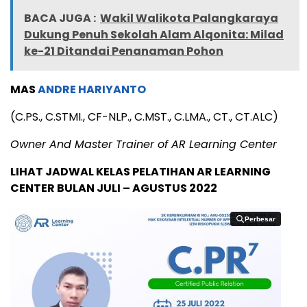
BACA JUGA :
Wakil Walikota Palangkaraya
Dukung Penuh Sekolah Alam Alqonita: Milad
ke-21 Ditandai Penanaman Pohon
MAS
ANDRE HARIYANTO
(C.PS., C.STMI., CF-NLP., C.MST., C.LMA., CT., CT.ALC)
Owner And Master Trainer of AR Learning Center
LIHAT JADWAL KELAS PELATIHAN AR LEARNING
CENTER BULAN JULI – AGUSTUS 2022
Perbesar
Perbesar