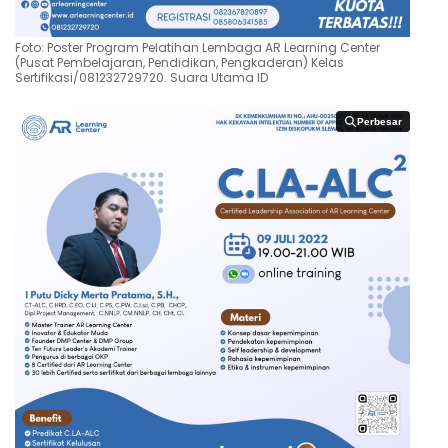
Foto: Poster Program Pelatihan Lembaga AR Learning Center
(Pusat Pembelajaran, Pendidikan, Pengkaderan) Kelas
Sertifikasi/081232729720. Suara Utama ID
Perbesar
Perbesar