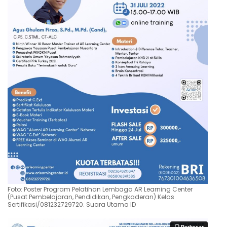
Foto: Poster Program Pelatihan Lembaga AR Learning Center
(Pusat Pembelajaran, Pendidikan, Pengkaderan) Kelas
Sertifikasi/081232729720. Suara Utama ID
Perbesar
Perbesar