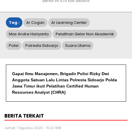
Berita ini
679
kali dibaca
Tag :
Ar Cogan
Ar Learning Center
Mas Andre Hariyanto
Pelatihan Gelar Non Akademik
Polisi
Polresta Sidoarjo
Suara Utama
Gapai Ilmu Manajemen, Brigadir Polisi Rizky Dwi
Anggota Satuan Lalu Lintas Polresta Sidoarjo Polda
Jawa Timur ikuti Pelatihan Certified Human
Resources Analyst (CHRA)
BERITA TERKAIT
Jumat, 7 Agustus 2026 - 15:22 WIB