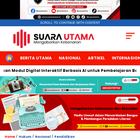
SCROLL TO CONTINUE WITH CONTENT
HOME
BERITA UTAMA
NASIONAL
ARTIKEL
INTERNASIO
dul Digital Interaktif Berbasis AI untuk Pembelajaran Berbicara
/
/
/
Home
Hukum
Nasional
Pendidikan