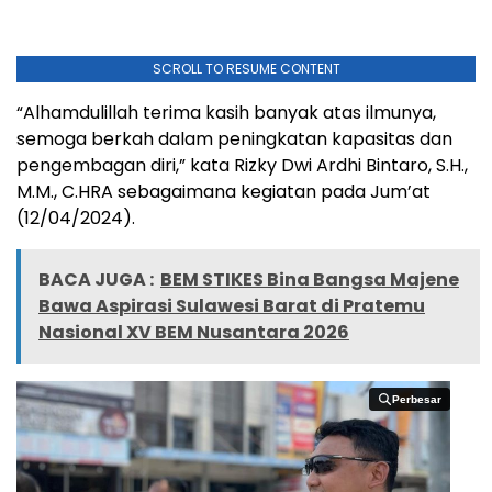
SCROLL TO RESUME CONTENT
“Alhamdulillah terima kasih banyak atas ilmunya,
semoga berkah dalam peningkatan kapasitas dan
pengembagan diri,” kata Rizky Dwi Ardhi Bintaro, S.H.,
M.M., C.HRA sebagaimana kegiatan pada Jum’at
(12/04/2024).
BACA JUGA :
BEM STIKES Bina Bangsa Majene
Bawa Aspirasi Sulawesi Barat di Pratemu
Nasional XV BEM Nusantara 2026
Perbesar
Perbesar