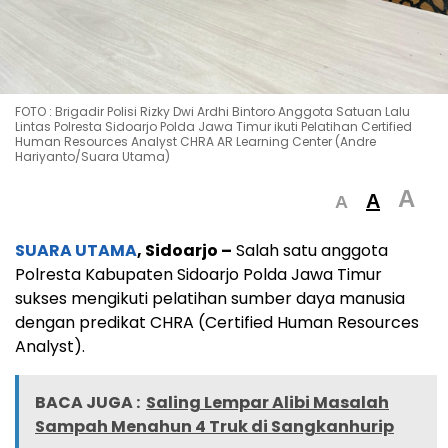
FOTO : Brigadir Polisi Rizky Dwi Ardhi Bintoro Anggota Satuan Lalu
Lintas Polresta Sidoarjo Polda Jawa Timur ikuti Pelatihan Certified
Human Resources Analyst CHRA AR Learning Center (Andre
Hariyanto/Suara Utama)
A
A
A
SUARA UTAMA
, Sidoarjo –
Salah satu anggota
Polresta Kabupaten Sidoarjo Polda Jawa Timur
sukses mengikuti pelatihan sumber daya manusia
dengan predikat CHRA (Certified Human Resources
Analyst).
BACA JUGA :
Saling Lempar Alibi Masalah
Sampah Menahun 4 Truk di Sangkanhurip