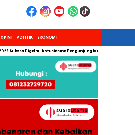
OPINI
POLITIK
EKONOMI
ses Digelar, Antusiasme Pengunjung Melonjak Tiga Kali Lipat