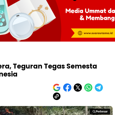
ra, Teguran Tegas Semesta
nesia
Perbesar
Perbesar