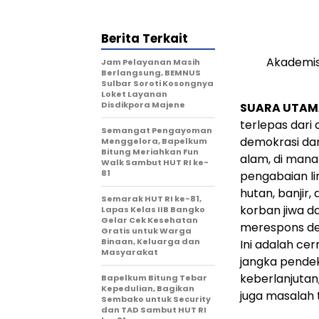
Berita Terkait
Akademis
Jam Pelayanan Masih
Berlangsung, BEMNUS
Sulbar Soroti Kosongnya
Loket Layanan
Disdikpora Majene
SUARA UTAMA
terlepas dari
Semangat Pengayoman
demokrasi da
Menggelora, Bapelkum
Bitung Meriahkan Fun
alam, di mana 
Walk Sambut HUT RI ke-
81
pengabaian l
hutan, banjir
Semarak HUT RI ke-81,
korban jiwa d
Lapas Kelas IIB Bangko
Gelar Cek Kesehatan
merespons de
Gratis untuk Warga
Binaan, Keluarga dan
Ini adalah c
Masyarakat
jangka pend
keberlanjutan
Bapelkum Bitung Tebar
Kepedulian, Bagikan
juga masalah t
Sembako untuk Security
dan TAD Sambut HUT RI