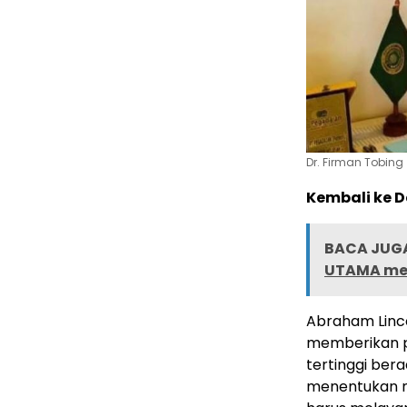
Dr. Firman Tobing
Kembali ke 
BACA JUGA
UTAMA me
Abraham Linco
memberikan 
tertinggi bera
menentukan n