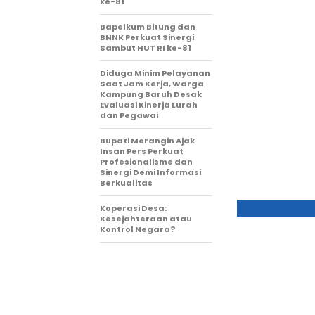
ke-81
Bapelkum Bitung dan
BNNK Perkuat Sinergi
Sambut HUT RI ke-81
Diduga Minim Pelayanan
Saat Jam Kerja, Warga
Kampung Baruh Desak
Evaluasi Kinerja Lurah
dan Pegawai
Bupati Merangin Ajak
Insan Pers Perkuat
Profesionalisme dan
Sinergi Demi Informasi
Berkualitas
Koperasi Desa:
Kesejahteraan atau
Kontrol Negara?