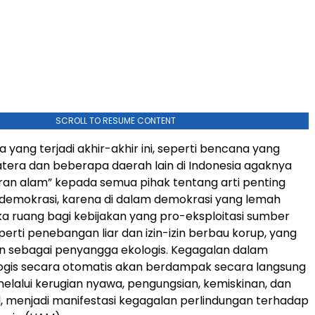
SCROLL TO RESUME CONTENT
yang terjadi akhir-akhir ini, seperti bencana yang
matera dan beberapa daerah lain di Indonesia agaknya
ran alam” kepada semua pihak tentang arti penting
emokrasi, karena di dalam demokrasi yang lemah
 ruang bagi kebijakan yang pro-eksploitasi sumber
perti penebangan liar dan izin-izin berbau korup, yang
n sebagai penyangga ekologis. Kegagalan dalam
ogis secara otomatis akan berdampak secara langsung
elalui kerugian nyawa, pengungsian, kemiskinan, dan
ial, menjadi manifestasi kegagalan perlindungan terhadap