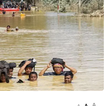
A
A
A