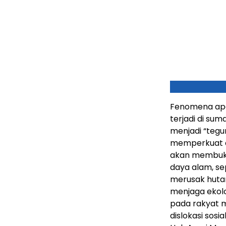
Fenomena apa 
terjadi di su
menjadi “tegu
memperkuat d
akan membuka
daya alam, se
merusak huta
menjaga ekol
pada rakyat m
dislokasi sos