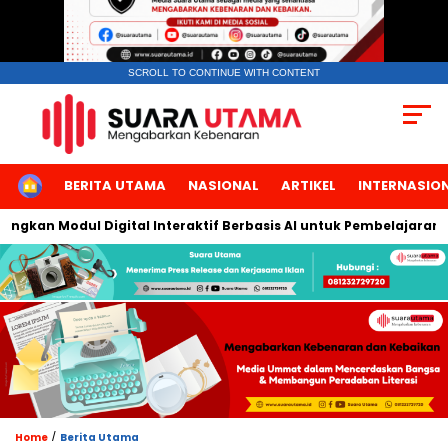
SCROLL TO CONTINUE WITH CONTENT
HOME
BERITA UTAMA
NASIONAL
ARTIKEL
INTERNASIO
an Modul Digital Interaktif Berbasis AI untuk Pembelajaran Berb
/
Home
Berita Utama