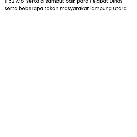
11:52 wib serta di sambut baik para Pejabat Dinas
serta beberapa tokoh masyarakat lampung Utara