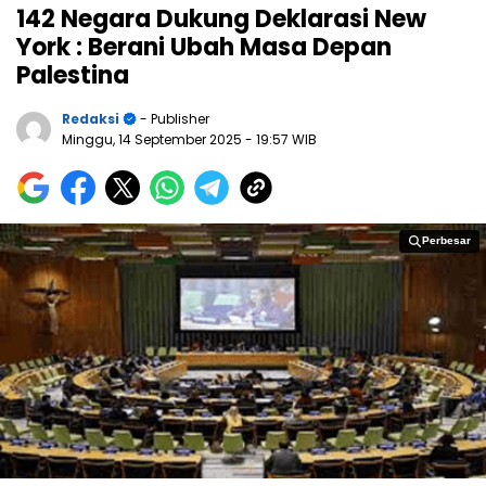
142 Negara Dukung Deklarasi New
York : Berani Ubah Masa Depan
Palestina
Redaksi
- Publisher
Minggu, 14 September 2025
- 19:57 WIB
Perbesar
Perbesar