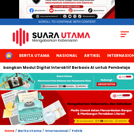
SCROLL TO CONTINUE WITH CONTENT
HOME
BERITA UTAMA
NASIONAL
ARTIKEL
INTERNASIO
ngkan Modul Digital Interaktif Berbasis AI untuk Pembelajaran B
/
/
/
Home
Berita Utama
Internasional
Politik