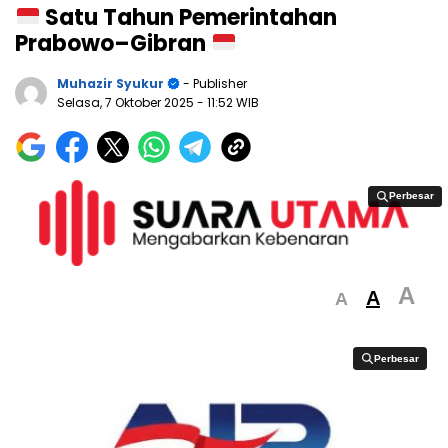
Satu Tahun Pemerintahan
Prabowo–Gibran
Muhazir Syukur
- Publisher
Selasa, 7 Oktober 2025
- 11:52 WIB
Perbesar
Perbesar
A
A
A
Perbesar
Perbesar