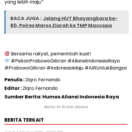
yang lebih maju.”
BACA JUGA :
Jelang HUT Bhayangkara ke-
80, Polres Maros Ziarah ke TMP Maccopa
Bersama rakyat, pemerintah kuat!
#PekanPrabowoGibran #AliansiIndonesiaRaya
#PrabowoGibran #IndonesiaMaju #AIRUntukBangsa
Penulis :
Ziqro Fernando
Editor :
Ziqro Fernando
Sumber Berita: Humas Aliansi Indonesia Raya
Berita ini
81
kali dibaca
BERITA TERKAIT