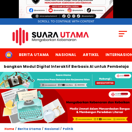
SCROLL TO CONTINUE WITH CONTENT
HOME
BERITA UTAMA
NASIONAL
ARTIKEL
INTERNASIO
ngkan Modul Digital Interaktif Berbasis AI untuk Pembelajaran B
/
/
/
Home
Berita Utama
Nasional
Politik