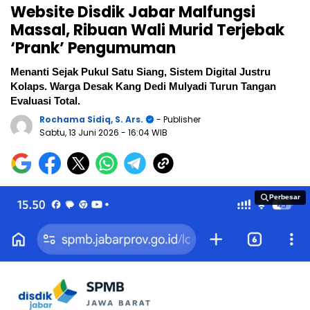
Website Disdik Jabar Malfungsi
Massal, Ribuan Wali Murid Terjebak
‘Prank’ Pengumuman
Menanti Sejak Pukul Satu Siang, Sistem Digital Justru
Kolaps. Warga Desak Kang Dedi Mulyadi Turun Tangan
Evaluasi Total.
Rochama Sidiq, S. Ars.
- Publisher
Sabtu, 13 Juni 2026
- 16:04 WIB
Perbesar
Perbesar