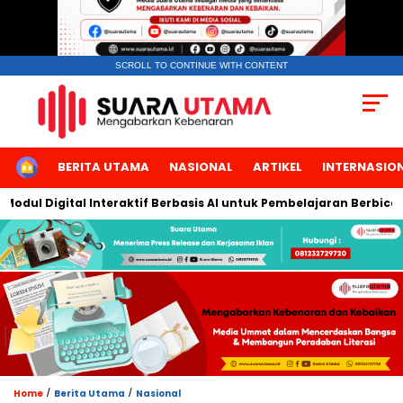
SCROLL TO CONTINUE WITH CONTENT
HOME
BERITA UTAMA
NASIONAL
ARTIKEL
INTERNASIO
l Digital Interaktif Berbasis AI untuk Pembelajaran Berbicara B
/
/
Home
Berita Utama
Nasional