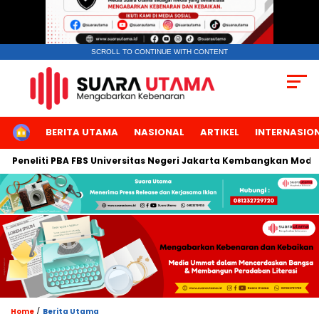
SCROLL TO CONTINUE WITH CONTENT
HOME
BERITA UTAMA
NASIONAL
ARTIKEL
INTERNASIO
eliti PBA FBS Universitas Negeri Jakarta Kembangkan Modul Digit
/
Home
Berita Utama