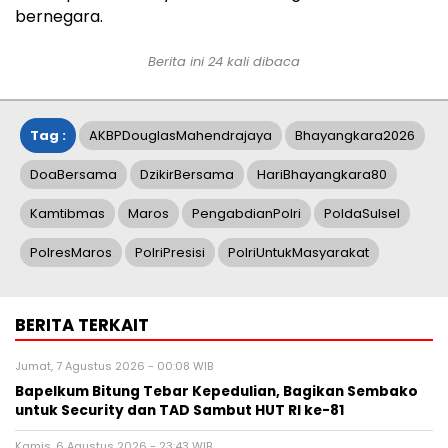
bernegara.
Berita ini
24
kali dibaca
Tag :
AKBPDouglasMahendrajaya
Bhayangkara2026
DoaBersama
DzikirBersama
HariBhayangkara80
Kamtibmas
Maros
PengabdianPolri
PoldaSulsel
PolresMaros
PolriPresisi
PolriUntukMasyarakat
BERITA TERKAIT
Jumat, 7 Agustus 2026 - 00:08 WIB
Bapelkum Bitung Tebar Kepedulian, Bagikan Sembako
untuk Security dan TAD Sambut HUT RI ke-81
Kamis, 6 Agustus 2026 - 23:43 WIB