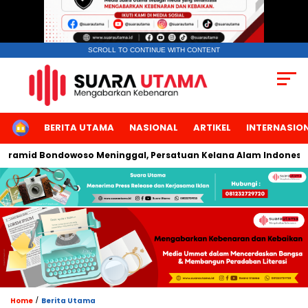
SCROLL TO CONTINUE WITH CONTENT
HOME
BERITA UTAMA
NASIONAL
ARTIKEL
INTERNASIO
mid Bondowoso Meninggal, Persatuan Kelana Alam Indonesia In
/
Home
Berita Utama