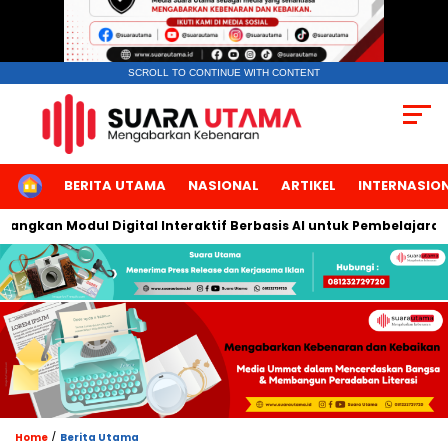
SCROLL TO CONTINUE WITH CONTENT
HOME
BERITA UTAMA
NASIONAL
ARTIKEL
INTERNASIO
gkan Modul Digital Interaktif Berbasis AI untuk Pembelajaran Be
/
Home
Berita Utama