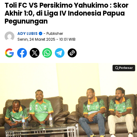
Toli FC VS Persikimo Yahukimo : Skor
Akhir 1:0, di Liga IV Indonesia Papua
Pegunungan
ADY LUBIS
- Publisher
Senin, 24 Maret 2025
- 10:01 WIB
Perbesar
Perbesar