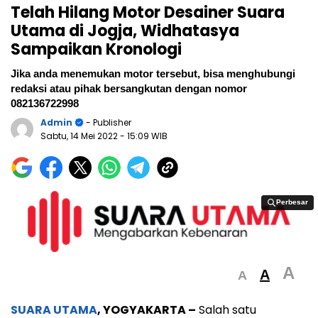
Telah Hilang Motor Desainer Suara
Utama di Jogja, Widhatasya
Sampaikan Kronologi
Jika anda menemukan motor tersebut, bisa menghubungi
redaksi atau pihak bersangkutan dengan nomor
082136722998
Admin
- Publisher
Sabtu, 14 Mei 2022
- 15:09 WIB
Perbesar
Perbesar
A
A
A
SUARA UTAMA
, YOGYAKARTA –
Salah satu