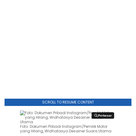
SCROLL TO RESUME CONTENT
Perbesar
Perbesar
Foto: Dokumen Pribadi Instagram/Pemilik Motor
yang Hilang, Widhatasya Desainer Suara Utama