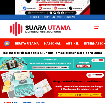
SCROLL TO CONTINUE WITH CONTENT
HOME
BERITA UTAMA
NASIONAL
ARTIKEL
INTERNASIO
l Interaktif Berbasis AI untuk Pembelajaran Berbicara Bahasa Ar
/
/
Home
Berita Utama
Nasional