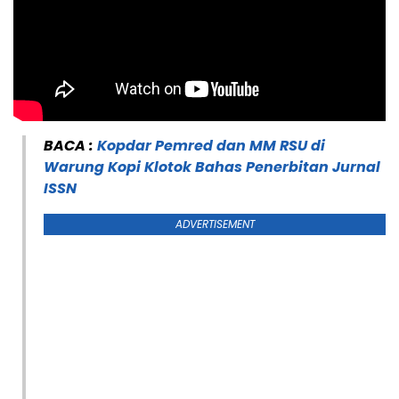
BACA :
Kopdar Pemred dan MM RSU di
Warung Kopi Klotok Bahas Penerbitan Jurnal
ISSN
ADVERTISEMENT