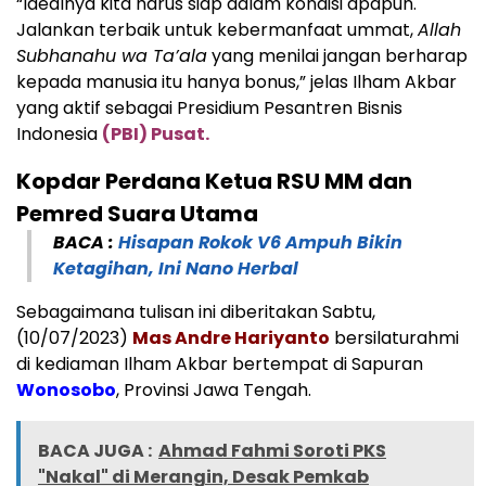
“Idealnya kita harus siap dalam kondisi apapun.
Jalankan terbaik untuk kebermanfaat ummat,
Allah
Subhanahu wa Ta’ala
yang menilai jangan berharap
kepada manusia itu hanya bonus,” jelas Ilham Akbar
yang aktif sebagai Presidium Pesantren Bisnis
Indonesia
(PBI) Pusat.
Kopdar Perdana Ketua RSU MM dan
Pemred Suara Utama
BACA :
Hisapan Rokok V6 Ampuh Bikin
Ketagihan, Ini Nano Herbal
Sebagaimana tulisan ini diberitakan Sabtu,
(10/07/2023)
Mas Andre Hariyanto
bersilaturahmi
di kediaman Ilham Akbar bertempat di Sapuran
Wonosobo
, Provinsi Jawa Tengah.
BACA JUGA :
Ahmad Fahmi Soroti PKS
"Nakal" di Merangin, Desak Pemkab