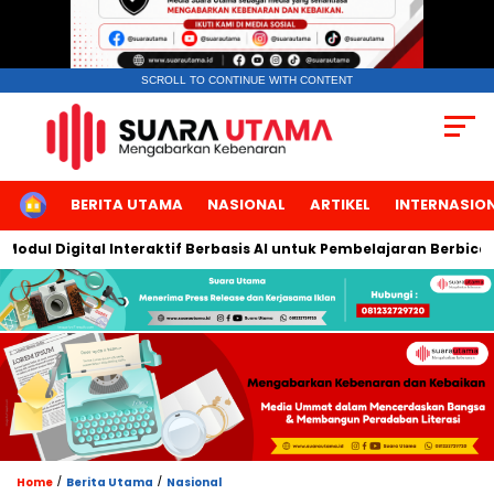
SCROLL TO CONTINUE WITH CONTENT
HOME
BERITA UTAMA
NASIONAL
ARTIKEL
INTERNASIO
igital Interaktif Berbasis AI untuk Pembelajaran Berbicara Baha
/
/
Home
Berita Utama
Nasional