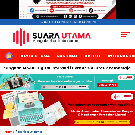
SCROLL TO CONTINUE WITH CONTENT
HOME
BERITA UTAMA
NASIONAL
ARTIKEL
INTERNASIO
ngkan Modul Digital Interaktif Berbasis AI untuk Pembelajaran B
/
Home
Berita Utama