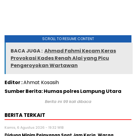
SCROLL TO RESUME CONTENT
BACA JUGA :
Ahmad Fahmi Kecam Keras
Provokasi Kades Renah Alai yang Picu
Pengeroyokan Wartawan
Editor :
Ahmat Kosasih
Sumber Berita: Humas polres Lampung Utara
Berita ini
99
kali dibaca
BERITA TERKAIT
Kamis, 6 Agustus 2026 - 19:32 WIB
Diduga Minim Pelayanan Saat Jam Kerja, Warga