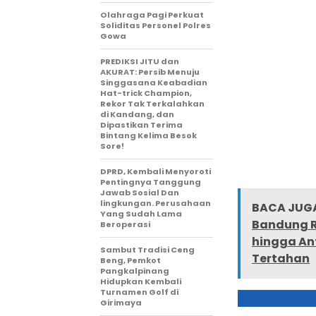
Olahraga Pagi Perkuat
Soliditas Personel Polres
Gowa
PREDIKSI JITU dan
AKURAT: Persib Menuju
Singgasana Keabadian
Hat-trick Champion,
Rekor Tak Terkalahkan
di Kandang, dan
Dipastikan Terima
Bintang Kelima Besok
Sore!
DPRD, Kembali Menyoroti
Pentingnya Tanggung
Jawab Sosial Dan
lingkungan. Perusahaan
BACA JUGA
Yang Sudah Lama
Bandung R
Beroperasi
hingga An
Sambut Tradisi Ceng
Tertahan
Beng, Pemkot
Pangkalpinang
Hidupkan Kembali
Turnamen Golf di
Girimaya