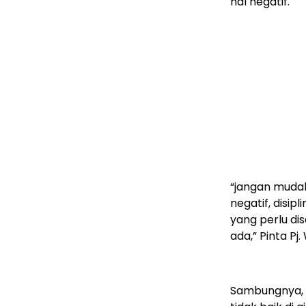
hal negatif.
“jangan mudah
negatif, disip
yang perlu di
ada,” Pinta Pj.
Sambungnya, 