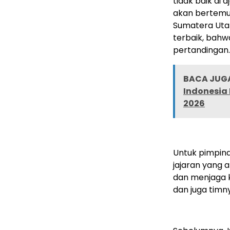
tidak baik di 
akan bertemu 
Sumatera Utar
terbaik, bahw
pertandingan.
BACA JUGA
Indonesia
2026
Untuk pimpina
jajaran yang 
dan menjaga k
dan juga timn