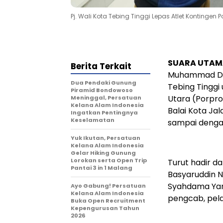
Pj. Wali Kota Tebing Tinggi Lepas Atlet Kontingen 
SUARA UTAMA
Berita Terkait
Muhammad Dimi
Dua Pendaki Gunung
Tebing Tinggi
Piramid Bondowoso
Utara (Porprov
Meninggal, Persatuan
Kelana Alam Indonesia
Balai Kota Ja
Ingatkan Pentingnya
Keselamatan
sampai denga
Yuk Ikutan, Persatuan
Kelana Alam Indonesia
Gelar Hiking Gunung
Lorokan serta Open Trip
Turut hadir d
Pantai 3 in 1 Malang
Basyaruddin N
Syahdama Yant
Ayo Gabung! Persatuan
Kelana Alam Indonesia
pengcab, pela
Buka Open Recruitment
Kepengurusan Tahun
2026