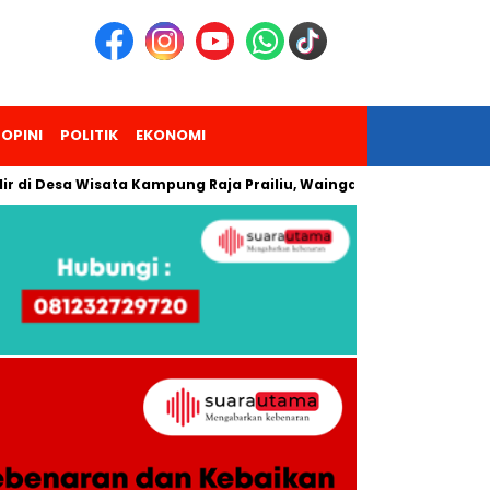
OPINI
POLITIK
EKONOMI
sa Wisata Kampung Raja Prailiu, Waingapu!
Dua Pendaki Gu