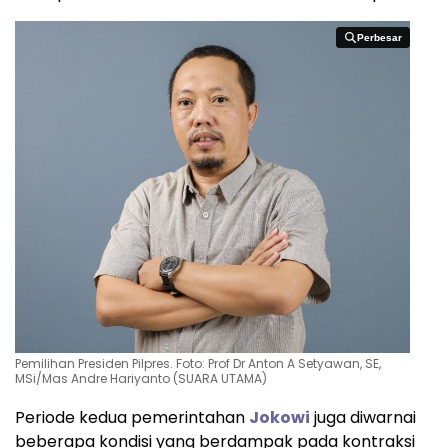
Perbesar
Perbesar
Pemilihan Presiden Pilpres. Foto: Prof Dr Anton A Setyawan, SE,
MSi/Mas Andre Hariyanto (SUARA UTAMA)
Periode kedua pemerintahan
Jokowi
juga diwarnai
beberapa kondisi yang berdampak pada kontraksi