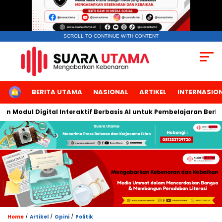
SCROLL TO CONTINUE WITH CONTENT
HOME
BERITA UTAMA
NASIONAL
ARTIKEL
INTERNASIO
 Digital Interaktif Berbasis AI untuk Pembelajaran Berbicara Ba
/
/
/
Home
Artikel
Opini
Politik