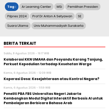
Tag :
Ar Learning Center
MSi
Pemilihan Presiden
Pilpres 2024
Prof Dr Anton A Setyawan
SE
Suara Utama
Univ Muhammadiyah Surakarta
BERITA TERKAIT
Sabtu, 8 Agustus 2026 - 19:17 WIB
Kolaborasi KKN UMAHA dan Posyandu Karang Tanjung,
Perkuat Kepedulian terhadap Kesehatan Warga
Kamis, 6 Agustus 2026 - 12:09 WIB
Koperasi Desa: Kesejahteraan atau Kontrol Negara?
Kamis, 6 Agustus 2026 - 11:59 WIB
Peneliti PBA FBS Universitas Negeri Jakarta
Kembangkan Modul Digital Interaktif Berbasis AI untuk
Pembelajaran Berbicara Bahasa Arab