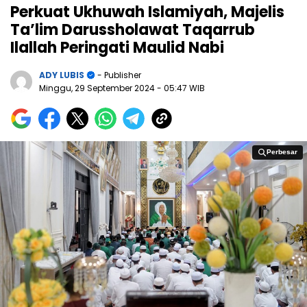
Perkuat Ukhuwah Islamiyah, Majelis
Ta’lim Darussholawat Taqarrub
Ilallah Peringati Maulid Nabi
ADY LUBIS
- Publisher
Minggu, 29 September 2024
- 05:47 WIB
Perbesar
Perbesar