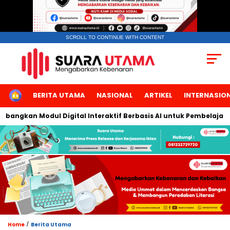
SCROLL TO CONTINUE WITH CONTENT
HOME
BERITA UTAMA
NASIONAL
ARTIKEL
INTERNASIO
angkan Modul Digital Interaktif Berbasis AI untuk Pembelajaran 
/
Home
Berita Utama