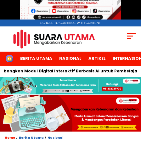
SCROLL TO CONTINUE WITH CONTENT
HOME
BERITA UTAMA
NASIONAL
ARTIKEL
INTERNASIO
ngkan Modul Digital Interaktif Berbasis AI untuk Pembelajaran B
/
/
Home
Berita Utama
Nasional