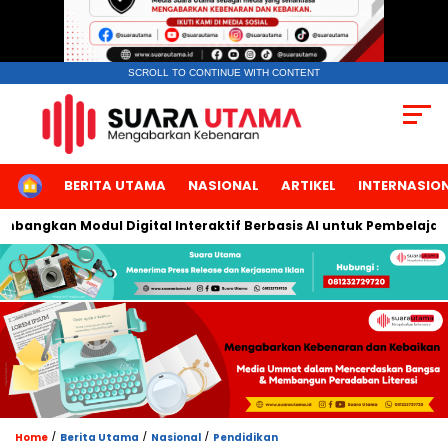
SCROLL TO CONTINUE WITH CONTENT
HOME
BERITA UTAMA
NASIONAL
ARTIKEL
INTERNASIO
bangkan Modul Digital Interaktif Berbasis AI untuk Pembelajaran
/
/
/
Home
Berita Utama
Nasional
Pendidikan