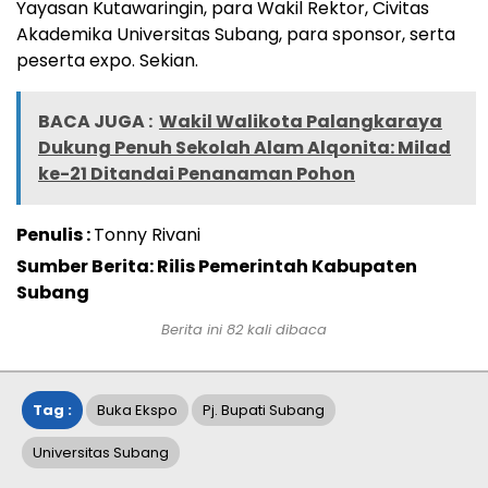
Yayasan Kutawaringin, para Wakil Rektor, Civitas
Akademika Universitas Subang, para sponsor, serta
peserta expo. Sekian.
BACA JUGA :
Wakil Walikota Palangkaraya
Dukung Penuh Sekolah Alam Alqonita: Milad
ke-21 Ditandai Penanaman Pohon
Penulis :
Tonny Rivani
Sumber Berita: Rilis Pemerintah Kabupaten
Subang
Berita ini
82
kali dibaca
Tag :
Buka Ekspo
Pj. Bupati Subang
Universitas Subang