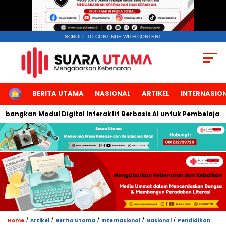
SCROLL TO CONTINUE WITH CONTENT
HOME
BERITA UTAMA
NASIONAL
ARTIKEL
INTERNASIO
ngkan Modul Digital Interaktif Berbasis AI untuk Pembelajaran B
/
/
/
/
/
Home
Artikel
Berita Utama
Internasional
Nasional
Pendidikan