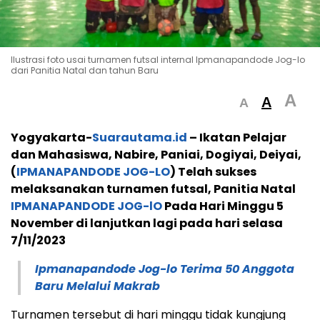
Ilustrasi foto usai turnamen futsal internal Ipmanapandode Jog-lo
dari Panitia Natal dan tahun Baru
A
A
A
Yogyakarta-
Suarautama.id
– Ikatan Pelajar
dan Mahasiswa, Nabire, Paniai, Dogiyai, Deiyai,
(
IPMANAPANDODE JOG-LO
) Telah sukses
melaksanakan turnamen futsal, Panitia Natal
IPMANAPANDODE JOG-lO
Pada Hari Minggu 5
November di lanjutkan lagi pada hari selasa
7/11/2023
Ipmanapandode Jog-lo Terima 50 Anggota
Baru Melalui Makrab
Turnamen tersebut di hari minggu tidak kungjung