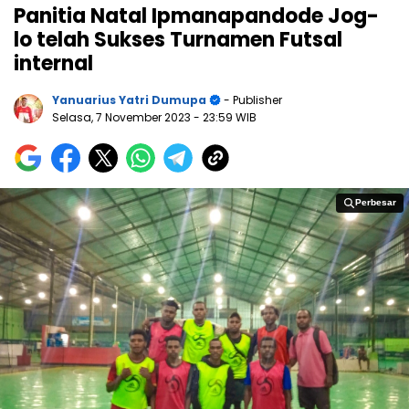
Panitia Natal Ipmanapandode Jog-
lo telah Sukses Turnamen Futsal
internal
Yanuarius Yatri Dumupa
- Publisher
Selasa, 7 November 2023
- 23:59 WIB
Perbesar
Perbesar