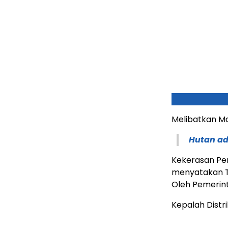
Melibatkan M
Hutan ad
Kekerasan Pe
menyatakan To
Oleh Pemerint
Kepalah Distr