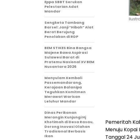
Eppa SBBT Serukan
Pelestarian Adat
Mandar
Ilustr
Sengketa Tambang
Barsel: Janji “Hibah” Alat
Berat Berujung
Penolakan di RDP
BEM STIKES Bina Bangsa
Majene Bawa Aspirasi
Sulawesi Barat di
Pratemu Nasional XV BEM
Nusantara 2026
Menyulam Kembali
Passemandarang,
Kerajaan Balanipa
Teguhkan Komitmen
Merawat Warisan
Leluhur Mandar
Dinas Perikanan
Merangin Kunjungi Hj
Pemeritah Kab
Khotimah di Desa Rasau,
Dorong Inovasi Olahan
Menuju Kopai 
Tradisional Berbasis
Tanggal 24 J
Ikan