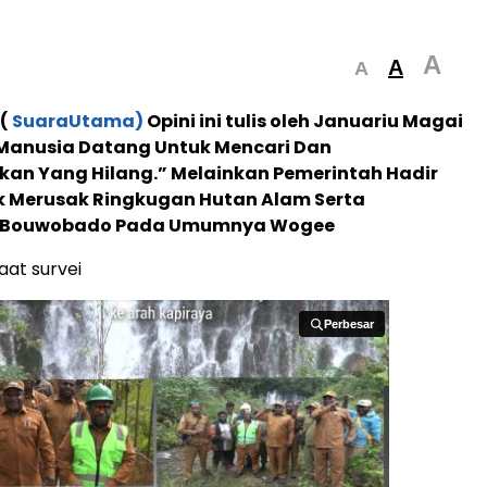
A
A
A
 (
SuaraUtama)
Opini ini tulis oleh Januariu Magai
Manusia Datang Untuk Mencari Dan
an Yang Hilang.” Melainkan Pemerintah Hadir
k Merusak Ringkugan Hutan Alam Serta
 Bouwobado Pada Umumnya Wogee
saat survei
Perbesar
Perbesar