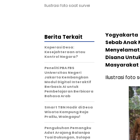
Ilustrasi foto saat survei
Yogyakarta
Berita Terkait
Sebab Anak 
Koperasi Desa:
Menyelamatk
Kesejahteraan atau
Disana Untu
Kontrol Negara?
Masyarakat
Peneliti PBA FBS
Universitas Negeri
Ilustrasi foto 
Jakarta Kembangkan
Modul Digital Interaktif
Berbasis AI untuk
Pembelajaran Berbicara
Bahasa Arab
Smart TBN Hadir di Desa
Wisata Kampung Raja
Prailiu, Waingapu!
Pengukuhan Pemangku
Adat Arajang Balanipa
Tuai Dukungan, Sulapa