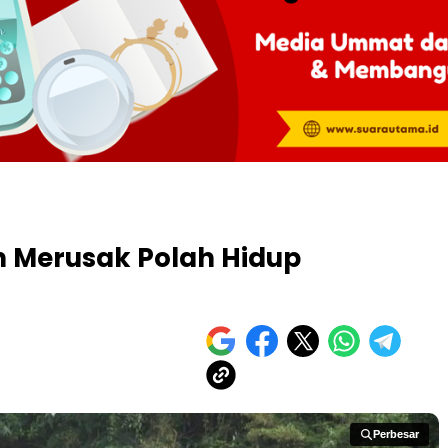
 Merusak Polah Hidup
Perbesar
Perbesar