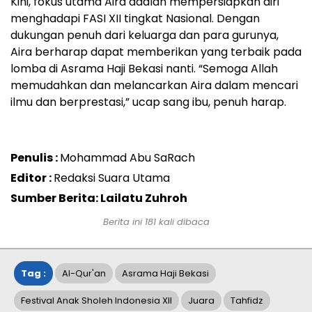
Kini, fokus utama Aira adalah mempersiapkan diri
menghadapi FASI XII tingkat Nasional. Dengan
dukungan penuh dari keluarga dan para gurunya,
Aira berharap dapat memberikan yang terbaik pada
lomba di Asrama Haji Bekasi nanti. “Semoga Allah
memudahkan dan melancarkan Aira dalam mencari
ilmu dan berprestasi,” ucap sang ibu, penuh harap.
Penulis :
Mohammad Abu SaRach
Editor :
Redaksi Suara Utama
Sumber Berita: Lailatu Zuhroh
Berita ini
181
kali dibaca
Tag :
Al-Qur'an
Asrama Haji Bekasi
Festival Anak Sholeh Indonesia XII
Juara
Tahfidz