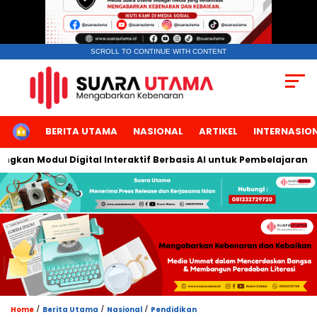
SCROLL TO CONTINUE WITH CONTENT
HOME
BERITA UTAMA
NASIONAL
ARTIKEL
INTERNASIO
kan Modul Digital Interaktif Berbasis AI untuk Pembelajaran Ber
/
/
/
Home
Berita Utama
Nasional
Pendidikan