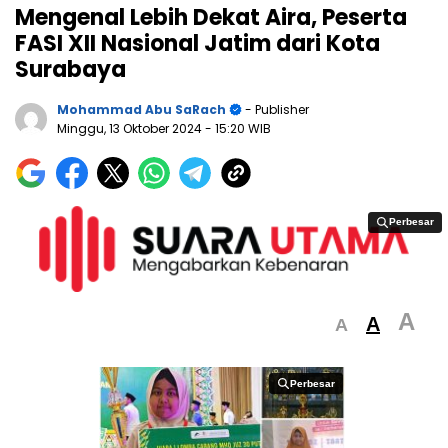
Mengenal Lebih Dekat Aira, Peserta
FASI XII Nasional Jatim dari Kota
Surabaya
Mohammad Abu SaRach
- Publisher
Minggu, 13 Oktober 2024
- 15:20 WIB
Perbesar
Perbesar
A
A
A
Perbesar
Perbesar