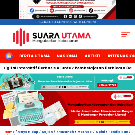
SCROLL TO CONTINUE WITH CONTENT
HOME
BERITA UTAMA
NASIONAL
ARTIKEL
INTERNASIO
al Interaktif Berbasis AI untuk Pembelajaran Berbicara Bahasa A
/
/
/
/
/
/
/
Home
Gaya Hidup
Kajian
Khazanah
Motivasi
Opini
Pendidikan