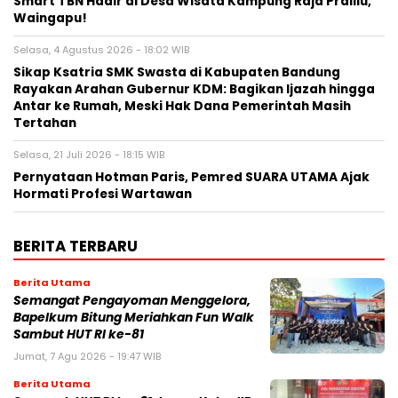
Smart TBN Hadir di Desa Wisata Kampung Raja Prailiu,
Waingapu!
Selasa, 4 Agustus 2026 - 18:02 WIB
Sikap Ksatria SMK Swasta di Kabupaten Bandung
Rayakan Arahan Gubernur KDM: Bagikan Ijazah hingga
Antar ke Rumah, Meski Hak Dana Pemerintah Masih
Tertahan
Selasa, 21 Juli 2026 - 18:15 WIB
Pernyataan Hotman Paris, Pemred SUARA UTAMA Ajak
Hormati Profesi Wartawan
BERITA TERBARU
Berita Utama
Semangat Pengayoman Menggelora,
Bapelkum Bitung Meriahkan Fun Walk
Sambut HUT RI ke-81
Jumat, 7 Agu 2026 - 19:47 WIB
Berita Utama