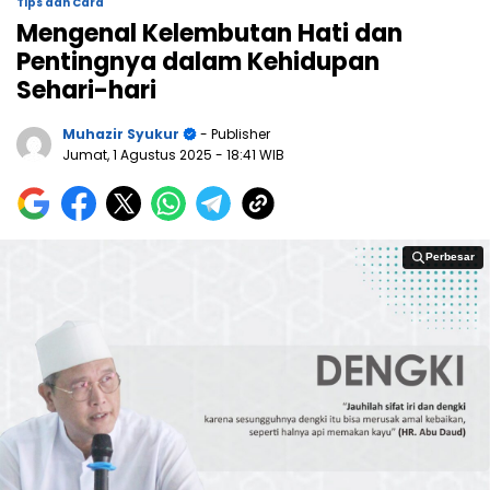
Tips dan Cara
Mengenal Kelembutan Hati dan
Pentingnya dalam Kehidupan
Sehari-hari
Muhazir Syukur
- Publisher
Jumat, 1 Agustus 2025
- 18:41 WIB
Perbesar
Perbesar