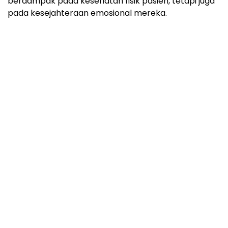
berdampak pada kesehatan fisik pasien, tetapi juga
pada kesejahteraan emosional mereka.