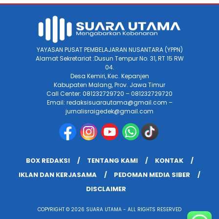
YAYASAN PUSAT PEMBELAJARAN NUSANTARA (YPPN)
Alamat Sekretariat :Dusun Tempur No. 31, RT 15 RW
04.
Desa Kemiri, Kec. Kepanjen
Kabupaten Malang, Prov. Jawa Timur
Call Center: 081232729720 – 081232729720
Email: redaksisuarautama@gmail.com –
jurnalisraigedek@gmail.com
BOX REDAKSI
TENTANG KAMI
KONTAK
IKLAN DAN KERJASAMA
PEDOMAN MEDIA SIBER
DISCLAIMER
COPYRIGHT © 2026 SUARA UTAMA - ALL RIGHTS RESERVED