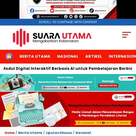
SCROLL TO CONTINUE WITH CONTENT
HOME
BERITA UTAMA
NASIONAL
ARTIKEL
INTERNASIO
Digital Interaktif Berbasis AI untuk Pembelajaran Berbicara Baha
/
/
/
Home
Berita Utama
Liputan Khusus
Nasional