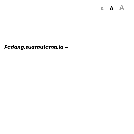
A
A
A
Padang,suarautama.id –