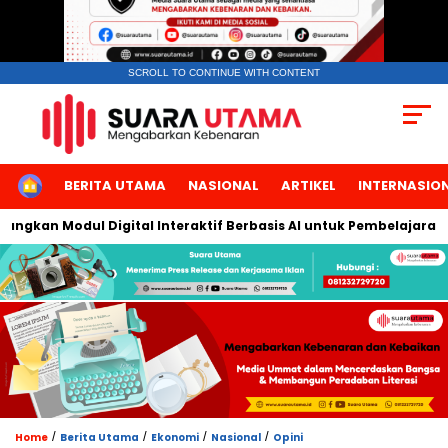
SCROLL TO CONTINUE WITH CONTENT
HOME
BERITA UTAMA
NASIONAL
ARTIKEL
INTERNASIO
kan Modul Digital Interaktif Berbasis AI untuk Pembelajaran Ber
/
/
/
/
Home
Berita Utama
Ekonomi
Nasional
Opini