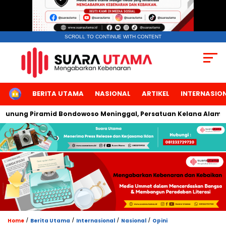
SCROLL TO CONTINUE WITH CONTENT
HOME
BERITA UTAMA
NASIONAL
ARTIKEL
INTERNASIO
Piramid Bondowoso Meninggal, Persatuan Kelana Alam Indonesi
/
/
/
/
Home
Berita Utama
Internasional
Nasional
Opini