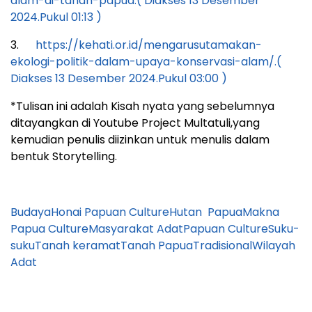
alam-di-tanah-papua.( Diakses 13 Desember
2024.Pukul 01:13 )
3.
https://kehati.or.id/mengarusutamakan-
ekologi-politik-dalam-upaya-konservasi-alam/.(
Diakses 13 Desember 2024.Pukul 03:00 )
*Tulisan ini adalah Kisah nyata yang sebelumnya
ditayangkan di Youtube Project Multatuli,yang
kemudian penulis diizinkan untuk menulis dalam
bentuk Storytelling.
BudayaHonai Papuan CultureHutan PapuaMakna
Papua CultureMasyarakat AdatPapuan CultureSuku-
sukuTanah keramatTanah PapuaTradisionalWilayah
Adat