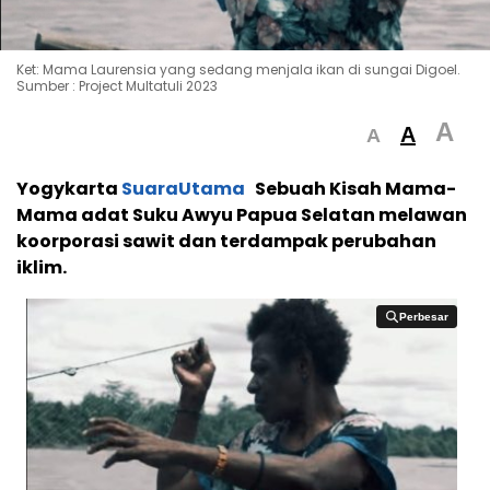
Ket: Mama Laurensia yang sedang menjala ikan di sungai Digoel.
Sumber : Project Multatuli 2023
A
A
A
Yogykarta
SuaraUtama
Sebuah Kisah Mama-
Mama adat Suku Awyu Papua Selatan melawan
koorporasi sawit dan terdampak perubahan
iklim.
Perbesar
Perbesar