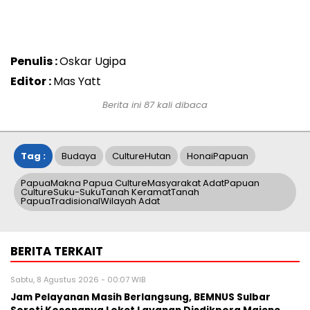
Penulis :
Oskar Ugipa
Editor :
Mas Yatt
Berita ini
87
kali dibaca
Tag :
Budaya
CultureHutan
HonaiPapuan
PapuaMakna Papua CultureMasyarakat AdatPapuan
CultureSuku-SukuTanah KeramatTanah
PapuaTradisionalWilayah Adat
BERITA TERKAIT
Sabtu, 8 Agustus 2026 - 00:07 WIB
Jam Pelayanan Masih Berlangsung, BEMNUS Sulbar