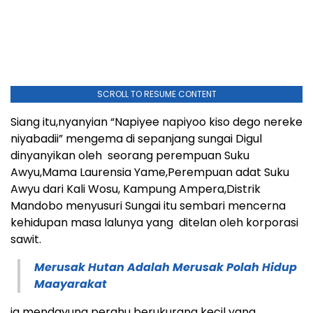
SCROLL TO RESUME CONTENT
Siang itu,nyanyian “Napiyee napiyoo kiso dego nereke
niyabadii” mengema di sepanjang sungai Digul
dinyanyikan oleh seorang perempuan Suku
Awyu,Mama Laurensia Yame,Perempuan adat Suku
Awyu dari Kali Wosu, Kampung Ampera,Distrik
Mandobo menyusuri Sungai itu sembari mencerna
kehidupan masa lalunya yang ditelan oleh korporasi
sawit.
Merusak Hutan Adalah Merusak Polah Hidup
Maayarakat
ia mendayung perahu berukurang kecil yang