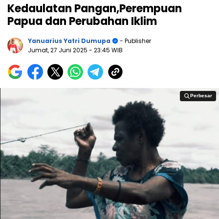
Kedaulatan Pangan,Perempuan
Papua dan Perubahan Iklim
Yanuarius Yatri Dumupa
- Publisher
Jumat, 27 Juni 2025
- 23:45 WIB
Perbesar
Perbesar