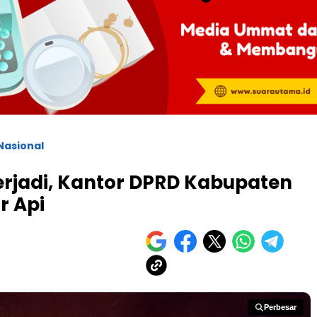
Nasional
rjadi, Kantor DPRD Kabupaten
r Api
Perbesar
Perbesar