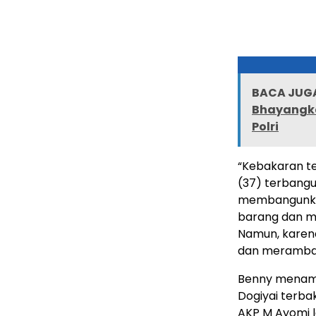
BACA JUGA
Bhayangka
Polri
“Kebakaran ter
(37) terbangu
membangunka
barang dan m
Namun, karen
dan merambat 
Benny menamb
Dogiyai terba
AKP M Ayomi l