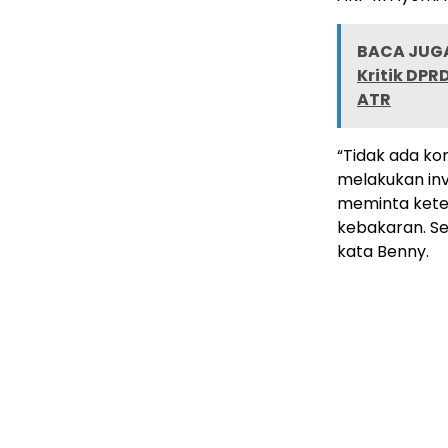
BACA JUGA
Kritik DP
ATR
“Tidak ada kor
melakukan inv
meminta kete
kebakaran. Se
kata Benny.