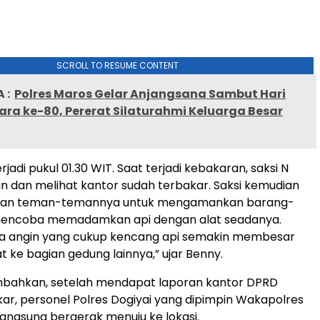
SCROLL TO RESUME CONTENT
 :
Polres Maros Gelar Anjangsana Sambut Hari
ra ke-80, Pererat Silaturahmi Keluarga Besar
jadi pukul 01.30 WIT. Saat terjadi kebakaran, saksi N
n dan melihat kantor sudah terbakar. Saksi kemudian
n teman-temannya untuk mengamankan barang-
encoba memadamkan api dengan alat seadanya.
a angin yang cukup kencang api semakin membesar
ke bagian gedung lainnya,” ujar Benny.
ahkan, setelah mendapat laporan kantor DPRD
kar, personel Polres Dogiyai yang dipimpin Wakapolres
angsung bergerak menuju ke lokasi.