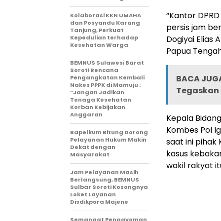
“Kantor DPRD 
Kolaborasi KKN UMAHA
dan Posyandu Karang
persis jam ber
Tanjung, Perkuat
Kepedulian terhadap
Dogiyai Elia
Kesehatan Warga
Papua Tengah
BEMNUS Sulawesi Barat
Soroti Rencana
BACA JUGA
Pengangkatan Kembali
Nakes PPPK di Mamuju :
Tegaskan
“Jangan Jadikan
Tenaga Kesehatan
Korban Kebijakan
Anggaran
Kepala Bidan
Kombes Pol Ig
Bapelkum Bitung Dorong
Pelayanan Hukum Makin
saat ini piha
Dekat dengan
kasus kebaka
Masyarakat
wakil rakyat it
Jam Pelayanan Masih
Berlangsung, BEMNUS
Sulbar Soroti Kosongnya
Loket Layanan
Disdikpora Majene
Semangat Pengayoman