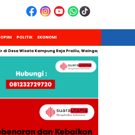
OPINI
POLITIK
EKONOMI
a Wisata Kampung Raja Prailiu, Waingapu!
Dua Pendaki Gun