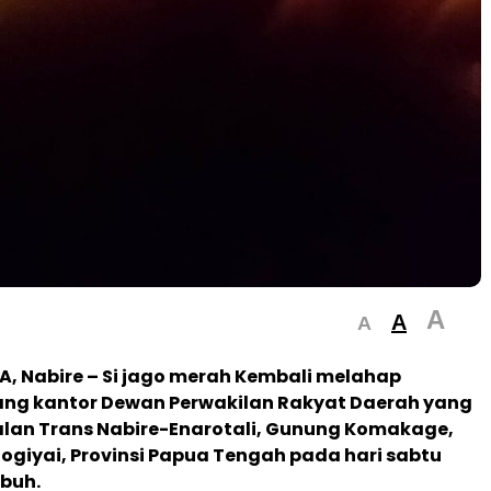
A
A
A
, Nabire
– Si jago merah Kembali melahap
ang kantor Dewan Perwakilan Rakyat Daerah yang
Jalan Trans Nabire-Enarotali, Gunung Komakage,
giyai, Provinsi Papua Tengah pada hari sabtu
ubuh.