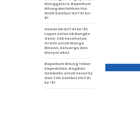
Menggelora, Bapelkum
Bitung Meriahkan Fun
Walk Sambut HUT RI ke-
81
Semarak HUT RI ke-81,
Lapas Kelas IIB Bangko
Gelar Cek Kesehatan
Gratis untuk Warga
Binaan, Keluarga dan
Masyarakat
Bapelkum Bitung Tebar
Kepedulian, Bagikan
Sembako untuk Security
dan TAD Sambut HUT RI
ke-81