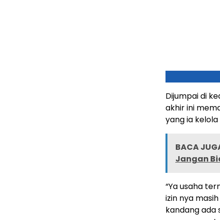
Dijumpai di k
akhir ini mem
yang ia kelola
BACA JUGA
Jangan Bi
“Ya usaha ter
izin nya masi
kandang ada s