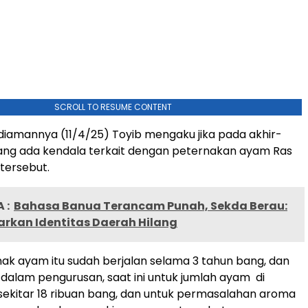
SCROLL TO RESUME CONTENT
ediamannya (11/4/25) Toyib mengaku jika pada akhir-
ang ada kendala terkait dengan peternakan ayam Ras
 tersebut.
 :
Bahasa Banua Terancam Punah, Sekda Berau:
arkan Identitas Daerah Hilang
nak ayam itu sudah berjalan selama 3 tahun bang, dan
h dalam pengurusan, saat ini untuk jumlah ayam di
ekitar 18 ribuan bang, dan untuk permasalahan aroma