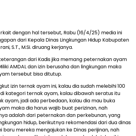
rkait dengan hal tersebut, Rabu (16/4/25) media ini
gapan dari Kepala Dinas Lingkungan Hidup Kabupaten
ni, S.T., M.Si. diruang kerjanya.
keterangan dari Kadis jika memang peternakan ayam
Miliki AMDAL dan izin berusaha dan lingkungan maka
am tersebut bisa ditutup.
ut izin ternak ayam ini, kalau dia sudah melebihi 100
 di kategori ternak ayam, kalau dibawah seratus itu
 ayam, jadi ada perbedaan, kalau dia mau buka
am maka dia harus wajib buat perizinan, nah
nya adalah dari peternakan dan perkebunan, yang
ingkungan hidup, berikutnya rekomendasi dari dua dinas
ini baru mereka mengajukan ke Dinas perijinan, nah