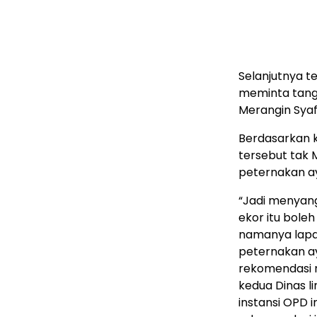
Selanjutnya te
meminta tang
Merangin Syafra
Berdasarkan 
tersebut tak 
peternakan ay
“Jadi menyangk
ekor itu boleh
namanya lapak
peternakan ay
rekomendasi 
kedua Dinas l
instansi OPD 