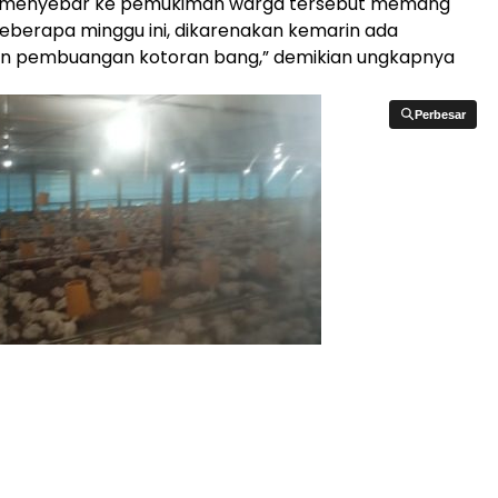
 menyebar ke pemukiman warga tersebut memang
beberapa minggu ini, dikarenakan kemarin ada
n pembuangan kotoran bang,” demikian ungkapnya
Perbesar
Perbesar