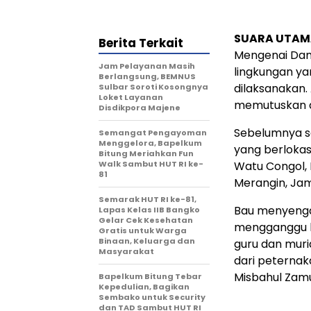
SUARA UTAMA
Berita Terkait
Mengenai Dam
Jam Pelayanan Masih
lingkungan ya
Berlangsung, BEMNUS
dilaksanakan
Sulbar Soroti Kosongnya
Loket Layanan
memutuskan ap
Disdikpora Majene
Sebelumnya s
Semangat Pengayoman
Menggelora, Bapelkum
yang berlokas
Bitung Meriahkan Fun
Walk Sambut HUT RI ke-
Watu Congol,
81
Merangin, Ja
Semarak HUT RI ke-81,
Bau menyenga
Lapas Kelas IIB Bangko
Gelar Cek Kesehatan
mengganggu k
Gratis untuk Warga
Binaan, Keluarga dan
guru dan muri
Masyarakat
dari peternak
Misbahul Zam
Bapelkum Bitung Tebar
Kepedulian, Bagikan
Sembako untuk Security
dan TAD Sambut HUT RI