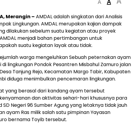
A
A
A
, Merangin –
AMDAL adalah singkatan dari Analisis
pak Lingkungan. AMDAL merupakan kajian dampak
ng dilakukan sebelum suatu kegiatan atau proyek
. AMDAL menjadi bahan pertimbangan untuk
akah suatu kegiatan layak atau tidak.
ejumlah warga mengeluhkan Sebuah peternakan ayam
i di lingkungan Pondok Pesantren Misbahul Zamuro jalan
 Desa Tanjung Rejo, Kecamatan Margo Tabir, Kabupaten
mbi diduga menimbulkan pencemaran lingkungan.
t yang berasal dari kandang ayam tersebut
enyamanan dan aktivitas sehari-hari khususnya para
d SD Negeri 96 Sumber Agung yang letaknya tidak jauh
an ayam Ras milik salah satu pimpinan Yayasan
uro bernama Toyib tersebut.