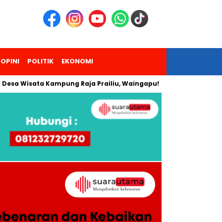
OPINI
POLITIK
EKONOMI
isata Kampung Raja Prailiu, Waingapu!
Dua Pendaki Gunung