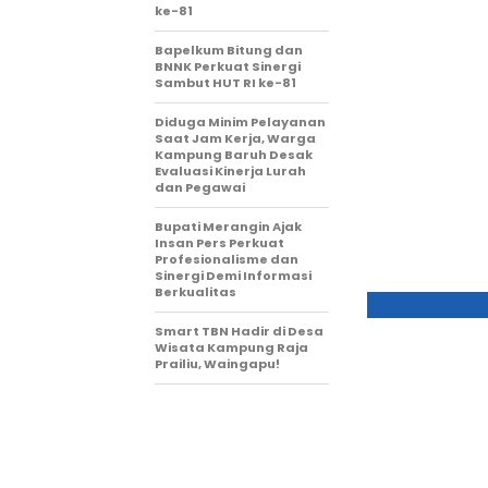
ke-81
Bapelkum Bitung dan
BNNK Perkuat Sinergi
Sambut HUT RI ke-81
Diduga Minim Pelayanan
Saat Jam Kerja, Warga
Kampung Baruh Desak
Evaluasi Kinerja Lurah
dan Pegawai
Bupati Merangin Ajak
Insan Pers Perkuat
Profesionalisme dan
Sinergi Demi Informasi
Berkualitas
Smart TBN Hadir di Desa
Wisata Kampung Raja
Prailiu, Waingapu!