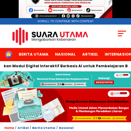
SCROLL TO CONTINUE WITH CONTENT
HOME
BERITA UTAMA
NASIONAL
ARTIKEL
INTERNASIO
n Modul Digital Interaktif Berbasis AI untuk Pembelajaran Berbi
/
/
/
Home
Artikel
Berita Utama
Nasional