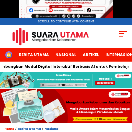
SCROLL TO CONTINUE WITH CONTENT
HOME
BERITA UTAMA
NASIONAL
ARTIKEL
INTERNASIO
bangkan Modul Digital Interaktif Berbasis AI untuk Pembelajaran 
/
/
Home
Berita Utama
Nasional