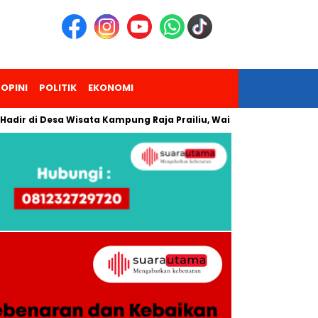
OPINI
POLITIK
EKONOMI
ir di Desa Wisata Kampung Raja Prailiu, Waingapu!
Dua Pe