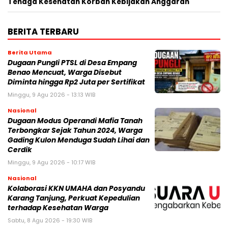
Tenaga Kesehatan Korban Kebijakan Anggaran
BERITA TERBARU
Berita Utama
Dugaan Pungli PTSL di Desa Empang
Benao Mencuat, Warga Disebut
Diminta hingga Rp2 Juta per Sertifikat
Minggu, 9 Agu 2026 - 13:13 WIB
Nasional
Dugaan Modus Operandi Mafia Tanah
Terbongkar Sejak Tahun 2024, Warga
Gading Kulon Menduga Sudah Lihai dan
Cerdik
Minggu, 9 Agu 2026 - 10:17 WIB
Nasional
Kolaborasi KKN UMAHA dan Posyandu
Karang Tanjung, Perkuat Kepedulian
terhadap Kesehatan Warga
Sabtu, 8 Agu 2026 - 19:30 WIB