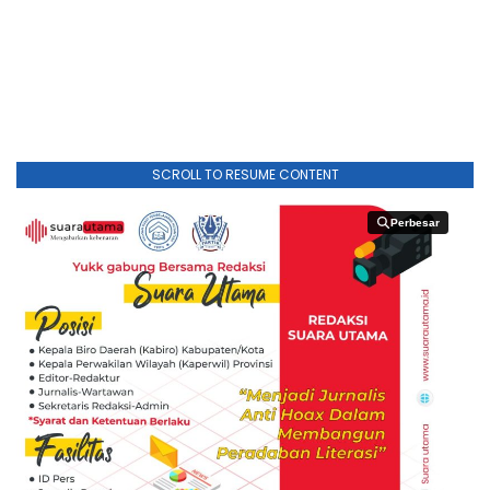
SCROLL TO RESUME CONTENT
Perbesar
Perbesar