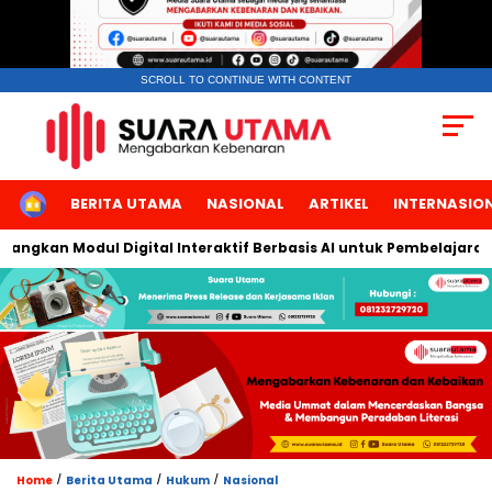
SCROLL TO CONTINUE WITH CONTENT
HOME
BERITA UTAMA
NASIONAL
ARTIKEL
INTERNASIO
kan Modul Digital Interaktif Berbasis AI untuk Pembelajaran Ber
/
/
/
Home
Berita Utama
Hukum
Nasional