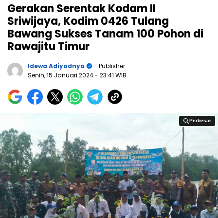
Gerakan Serentak Kodam II
Sriwijaya, Kodim 0426 Tulang
Bawang Sukses Tanam 100 Pohon di
Rawajitu Timur
Idewa Adiyadnya
- Publisher
Senin, 15 Januari 2024
- 23:41 WIB
Perbesar
Perbesar