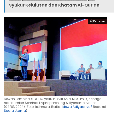
Syukur Kelulusan dan Khatam Al-Qur'an
Perbesar
Perbesar
Dewan Pembina KITA IHC yaitu Ir. Avifi Arka, M.M., Ph.D., sebagai
narasumber Seminar Hypnoparenting & Hypnomotivation
(04/01/2024) (Foto: Istimewa, Berita:
Idewa Adiyadnya/
Redaksi
Suara Utama
)