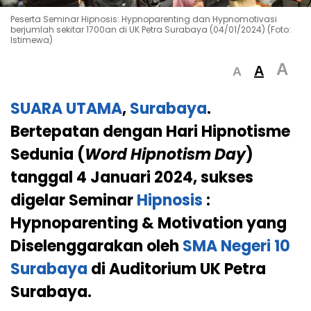
Peserta Seminar Hipnosis: Hypnoparenting dan Hypnomotivasi
berjumlah sekitar 1700an di UK Petra Surabaya (04/01/2024) (Foto:
Istimewa)
A
A
A
SUARA UTAMA
,
Surabaya
.
Bertepatan dengan Hari Hipnotisme
Sedunia (
Word Hipnotism Day
)
tanggal 4 Januari 2024, sukses
digelar Seminar
Hipnosis
:
Hypnoparenting & Motivation yang
Diselenggarakan oleh
SMA Negeri 10
Surabaya
di Auditorium UK Petra
Surabaya
.