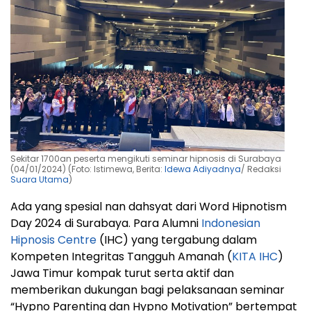
Sekitar 1700an peserta mengikuti seminar hipnosis di Surabaya
(04/01/2024) (Foto: Istimewa, Berita:
Idewa Adiyadnya
/ Redaksi
Suara Utama
)
Ada yang spesial nan dahsyat dari Word Hipnotism
Day 2024 di Surabaya. Para Alumni
Indonesian
Hipnosis Centre
(IHC) yang tergabung dalam
Kompeten Integritas Tangguh Amanah (
KITA IHC
)
Jawa Timur kompak turut serta aktif dan
memberikan dukungan bagi pelaksanaan seminar
“Hypno Parenting dan Hypno Motivation” bertempat