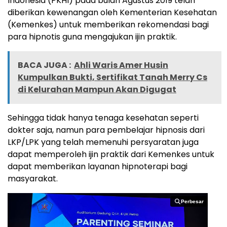
Indonesia (PKHI) pada bulan Agustus 2019 telah
diberikan kewenangan oleh Kementerian Kesehatan
(Kemenkes) untuk memberikan rekomendasi bagi
para hipnotis guna mengajukan ijin praktik.
BACA JUGA :
Ahli Waris Amer Husin
Kumpulkan Bukti, Sertifikat Tanah Merry Cs
di Kelurahan Mampun Akan Digugat
Sehingga tidak hanya tenaga kesehatan seperti
dokter saja, namun para pembelajar hipnosis dari
LKP/LPK yang telah memenuhi persyaratan juga
dapat memperoleh ijin praktik dari Kemenkes untuk
dapat memberikan layanan hipnoterapi bagi
masyarakat.
Perbesar
Perbesar