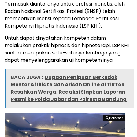
Termasuk diantaranya untuk profesi hipnotis, oleh
Badan Nasional Sertifikasi Profesi (BNSP) telah
memberikan lisensi kepada Lembaga Sertifikasi
Kompetensi Hipnotis Indonesia (LSP KHI).
Untuk dapat dinyatakan kompeten dalam
melakukan praktik hipnosis dan hipnoterapi, LSP KHI
saat ini merupakan satu-satunya lembaga yang
dapat menyelenggarakan uji kompetensinya.
BACA JUGA :
Dugaan Penipuan Berkedok
Mentor Affiliate dan Arisan Online di TikTok
Resahkan Warga, Redaksi Siapkan Laporan
Resmi ke Polda Jabar dan Polresta Bandung
Perbesar
Perbesar