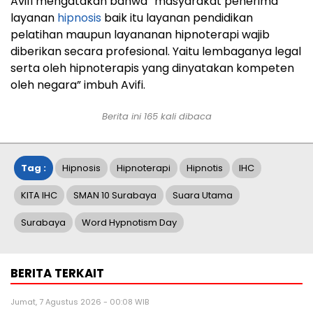
Avifi mengatakan bahwa “masyarakat penerima
layanan
hipnosis
baik itu layanan pendidikan
pelatihan maupun layananan hipnoterapi wajib
diberikan secara profesional. Yaitu lembaganya legal
serta oleh hipnoterapis yang dinyatakan kompeten
oleh negara” imbuh Avifi.
Berita ini
165
kali dibaca
Tag :
Hipnosis
Hipnoterapi
Hipnotis
IHC
KITA IHC
SMAN 10 Surabaya
Suara Utama
Surabaya
Word Hypnotism Day
BERITA TERKAIT
Jumat, 7 Agustus 2026 - 00:08 WIB