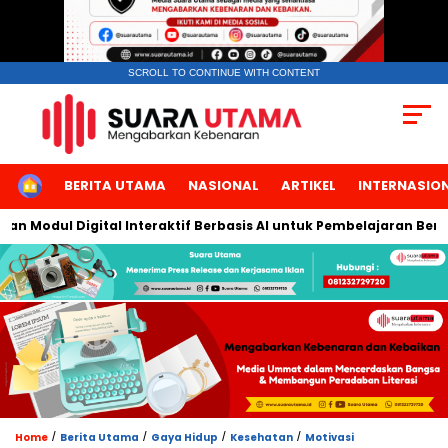
SCROLL TO CONTINUE WITH CONTENT
HOME
BERITA UTAMA
NASIONAL
ARTIKEL
INTERNASIO
l Digital Interaktif Berbasis AI untuk Pembelajaran Berbicara B
/
/
/
/
Home
Berita Utama
Gaya Hidup
Kesehatan
Motivasi