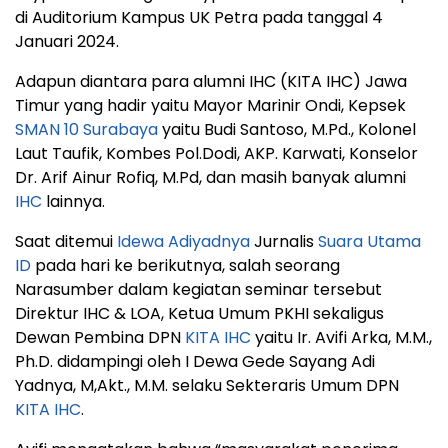
di Auditorium Kampus UK Petra pada tanggal 4
Januari 2024.
Adapun diantara para alumni IHC (KITA IHC) Jawa
Timur yang hadir yaitu Mayor Marinir Ondi, Kepsek
SMAN 10 Surabaya
yaitu Budi Santoso, M.Pd., Kolonel
Laut Taufik, Kombes Pol.Dodi, AKP. Karwati, Konselor
Dr. Arif Ainur Rofiq, M.Pd, dan masih banyak alumni
IHC
lainnya.
Saat ditemui
Idewa Adiyadnya
Jurnalis
Suara Utama
ID
pada hari ke berikutnya, salah seorang
Narasumber dalam kegiatan seminar tersebut
Direktur IHC & LOA, Ketua Umum PKHI sekaligus
Dewan Pembina DPN
KITA IHC
yaitu Ir. Avifi Arka, M.M.,
Ph.D. didampingi oleh I Dewa Gede Sayang Adi
Yadnya, M,Akt., M.M. selaku Sekteraris Umum DPN
KITA IHC
.