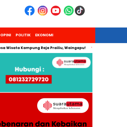
OPINI
POLITIK
EKONOMI
a Wisata Kampung Raja Prailiu, Waingapu!
Dua Pendaki Gun