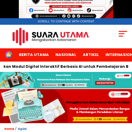
SCROLL TO CONTINUE WITH CONTENT
HOME
BERITA UTAMA
NASIONAL
ARTIKEL
INTERNASIO
Modul Digital Interaktif Berbasis AI untuk Pembelajaran Berbica
/
Home
Opini