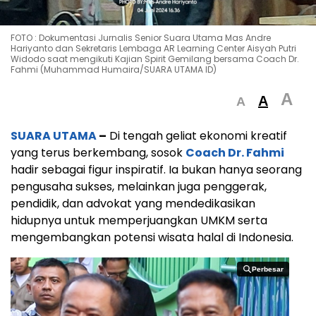
FOTO : Dokumentasi Jurnalis Senior Suara Utama Mas Andre
Hariyanto dan Sekretaris Lembaga AR Learning Center Aisyah Putri
Widodo saat mengikuti Kajian Spirit Gemilang bersama Coach Dr.
Fahmi (Muhammad Humaira/SUARA UTAMA ID)
A
A
A
SUARA UTAMA
–
Di tengah geliat ekonomi kreatif
yang terus berkembang, sosok
Coach Dr. Fahmi
hadir sebagai figur inspiratif. Ia bukan hanya seorang
pengusaha sukses, melainkan juga penggerak,
pendidik, dan advokat yang mendedikasikan
hidupnya untuk memperjuangkan UMKM serta
mengembangkan potensi wisata halal di Indonesia.
Perbesar
Perbesar