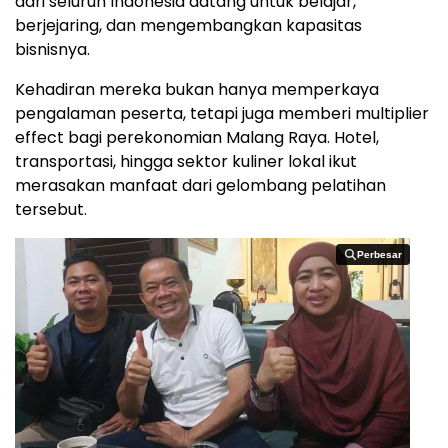
dari seluruh Indonesia datang untuk belajar,
berjejaring, dan mengembangkan kapasitas
bisnisnya.
Kehadiran mereka bukan hanya memperkaya
pengalaman peserta, tetapi juga memberi multiplier
effect bagi perekonomian Malang Raya. Hotel,
transportasi, hingga sektor kuliner lokal ikut
merasakan manfaat dari gelombang pelatihan
tersebut.
Perbesar
Perbesar