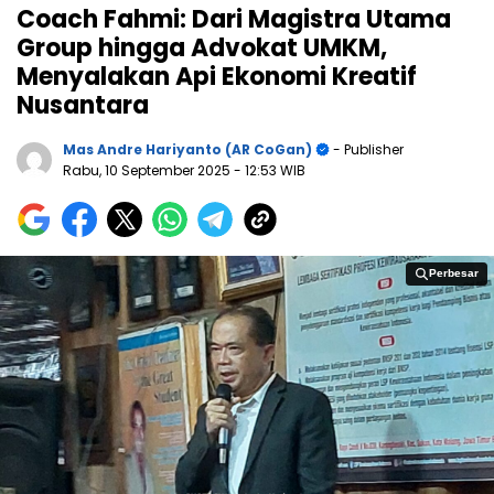
Coach Fahmi: Dari Magistra Utama
Group hingga Advokat UMKM,
Menyalakan Api Ekonomi Kreatif
Nusantara
Mas Andre Hariyanto (AR CoGan)
- Publisher
Rabu, 10 September 2025
- 12:53 WIB
Perbesar
Perbesar