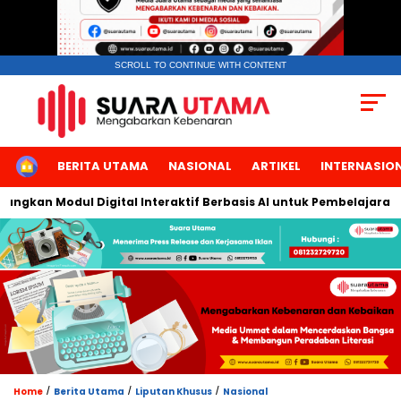
SCROLL TO CONTINUE WITH CONTENT
HOME
BERITA UTAMA
NASIONAL
ARTIKEL
INTERNASIO
gkan Modul Digital Interaktif Berbasis AI untuk Pembelajaran Ber
/
/
/
Home
Berita Utama
Liputan Khusus
Nasional