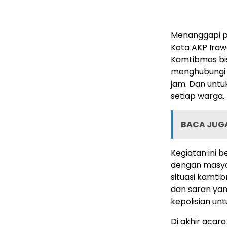
Menanggapi p
Kota AKP Ira
Kamtibmas bi
menghubungi p
jam. Dan untu
setiap warga.
BACA JUGA
Kegiatan ini b
dengan masya
situasi kamti
dan saran ya
kepolisian un
Di akhir acar