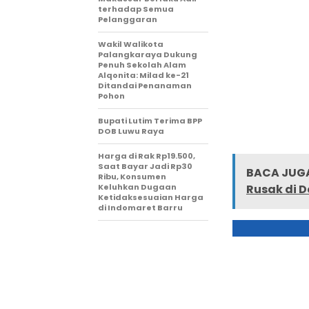
terhadap Semua
Pelanggaran
Wakil Walikota
Palangkaraya Dukung
Penuh Sekolah Alam
Alqonita: Milad ke-21
Ditandai Penanaman
Pohon
Bupati Lutim Terima BPP
DOB Luwu Raya
Harga di Rak Rp19.500,
Saat Bayar Jadi Rp30
BACA JUGA
Ribu, Konsumen
Keluhkan Dugaan
Rusak di 
Ketidaksesuaian Harga
di Indomaret Barru