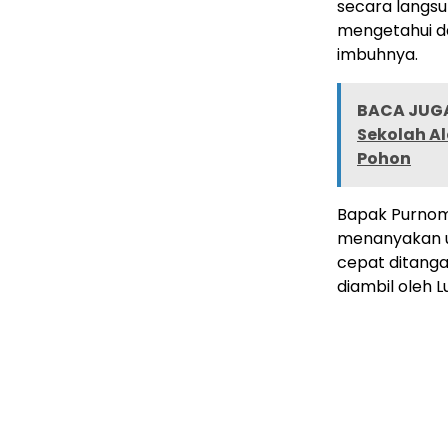
secara langsu
mengetahui da
imbuhnya.
BACA JUGA
Sekolah A
Pohon
Bapak Purnomo
menanyakan u
cepat ditanga
diambil oleh 