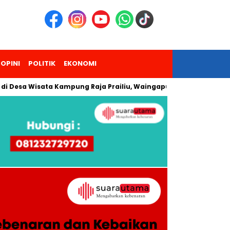
OPINI
POLITIK
EKONOMI
 Wisata Kampung Raja Prailiu, Waingapu!
Dua Pendaki Gunu