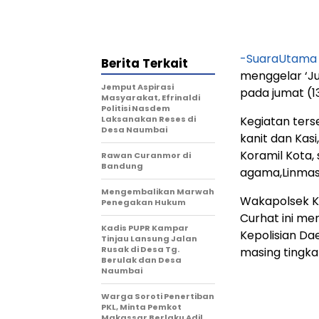
-SuaraUtama –
Berita Terkait
menggelar ‘Ju
Jemput Aspirasi
pada jumat (13
Masyarakat, Efrinaldi
Politisi Nasdem
Laksanakan Reses di
Kegiatan ters
Desa Naumbai
kanit dan Kasi
Koramil Kota,
Rawan Curanmor di
Bandung
agama,Linmas 
Mengembalikan Marwah
Wakapolsek Ke
Penegakan Hukum
Curhat ini me
Kadis PUPR Kampar
Kepolisian Da
Tinjau Lansung Jalan
Rusak di Desa Tg.
masing tingkat
Berulak dan Desa
Naumbai
Warga Soroti Penertiban
PKL, Minta Pemkot
Makassar Berlaku Adil