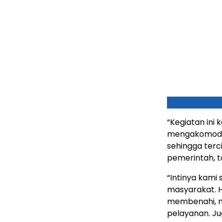
“Kegiatan ini
mengakomodir 
sehingga terci
pemerintah, t
“Intinya kami
masyarakat. H
membenahi, m
pelayanan. Ju