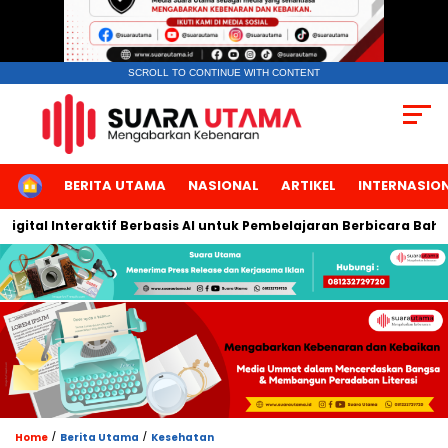
SCROLL TO CONTINUE WITH CONTENT
HOME
BERITA UTAMA
NASIONAL
ARTIKEL
INTERNASIO
al Interaktif Berbasis AI untuk Pembelajaran Berbicara Bahasa A
/
/
Home
Berita Utama
Kesehatan