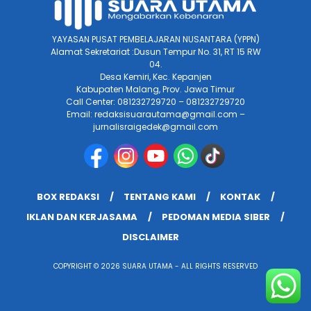
YAYASAN PUSAT PEMBELAJARAN NUSANTARA (YPPN)
Alamat Sekretariat :Dusun Tempur No. 31, RT 15 RW
04.
Desa Kemiri, Kec. Kepanjen
Kabupaten Malang, Prov. Jawa Timur
Call Center: 081232729720 – 081232729720
Email: redaksisuarautama@gmail.com –
jurnalisraigedek@gmail.com
BOX REDAKSI
TENTANG KAMI
KONTAK
IKLAN DAN KERJASAMA
PEDOMAN MEDIA SIBER
DISCLAIMER
COPYRIGHT © 2026 SUARA UTAMA - ALL RIGHTS RESERVED