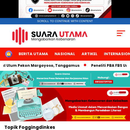
SCROLL TO CONTINUE WITH CONTENT
HOME
BERITA UTAMA
NASIONAL
ARTIKEL
INTERNASIO
’ul Ulum Pekon Margoyoso, Tanggamus
Peneliti PBA FBS Uni
Topik
Foggingdinkes