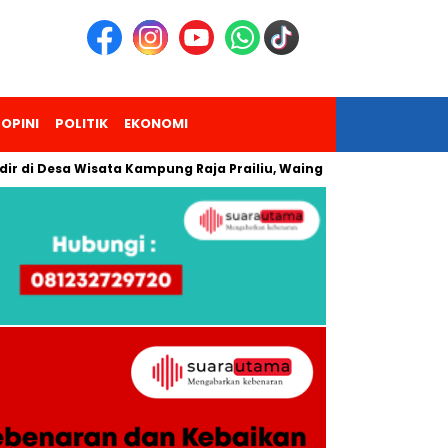
OPINI
POLITIK
EKONOMI
 di Desa Wisata Kampung Raja Prailiu, Waingapu!
Dua Penda