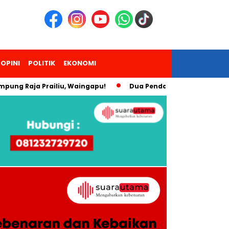
OPINI
POLITIK
EKONOMI
ng Raja Prailiu, Waingapu!
Dua Pendaki Gunung Piramid B