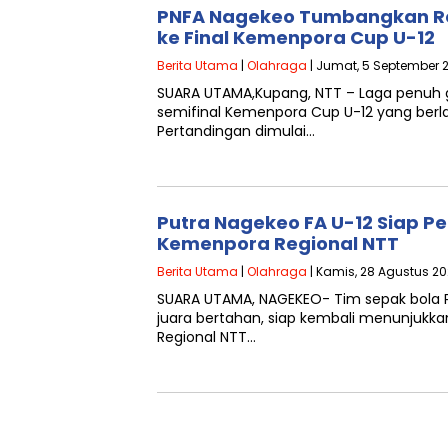
PNFA Nagekeo Tumbangkan Ren
ke Final Kemenpora Cup U-12
Berita Utama
|
Olahraga
| Jumat, 5 September 2
SUARA UTAMA,Kupang, NTT – Laga penuh ge
semifinal Kemenpora Cup U-12 yang berla
Pertandingan dimulai…
Putra Nagekeo FA U-12 Siap Pe
Kemenpora Regional NTT
Berita Utama
|
Olahraga
| Kamis, 28 Agustus 20
SUARA UTAMA, NAGEKEO- Tim sepak bola P
juara bertahan, siap kembali menunjukka
Regional NTT…