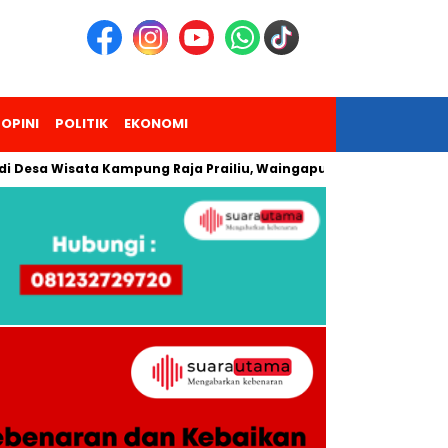
OPINI
POLITIK
EKONOMI
Desa Wisata Kampung Raja Prailiu, Waingapu!
Dua Pendaki 