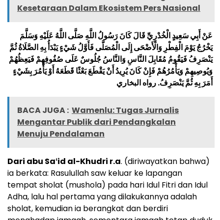
Kesetaraan Dalam Ekosistem Pers Nasional
عَنْ أَبِي سَعِيدٍ الْخُدْرِيِّ قَالَ كَانَ رَسُولُ اللَّهِ صَلَّى اللَّهُ عَلَيْهِ وَسَلَّمَ
يَخْرُجُ يَوْمَ الْفِطْرِ وَالْأَضْحَى إِلَى الْمُصَلَّى فَأَوَّلُ شَيْءٍ يَبْدَأُ بِهِ الصَّلَاةُ ثُمَّ
يَنْصَرِفُ فَيَقُومُ مُقَابِلَ النَّاسِ وَالنَّاسُ جُلُوسٌ عَلَى صُفُوفِهِمْ فَيَعِظُهُمْ
وَيُوصِيهِمْ وَيَأْمُرُهُمْ فَإِنْ كَانَ يُرِيدُ أَنْ يَقْطَعَ بَعْثًا قَطَعَهُ أَوْ يَأْمُرَ بِشَيْءٍ
أَمَرَ بِهِ ثُمَّ يَنْصَرِفُ. رواه البخاري
BACA JUGA :
Wamenlu: Tugas Jurnalis
Mengantar Publik dari Pendangkalan
Menuju Pendalaman
Dari abu Saʻid al-Khudri r.a
. (diriwayatkan bahwa)
ia berkata: Rasulullah saw keluar ke lapangan
tempat sholat (mushola) pada hari Idul Fitri dan Idul
Adha, lalu hal pertama yang dilakukannya adalah
sholat, kemudian ia berangkat dan berdiri