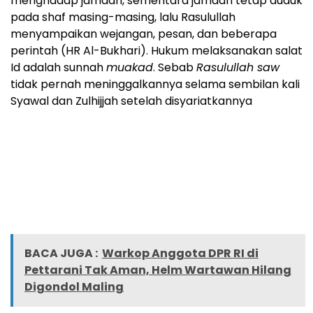
menghadap jamaah, sementara jamaah tetap duduk
pada shaf masing-masing, lalu Rasulullah
menyampaikan wejangan, pesan, dan beberapa
perintah (HR Al-Bukhari). Hukum melaksanakan salat
Id adalah sunnah
muakad
. Sebab
Rasulullah saw
tidak pernah meninggalkannya selama sembilan kali
Syawal dan Zulhijjah setelah disyariatkannya
BACA JUGA :
Warkop Anggota DPR RI di
Pettarani Tak Aman, Helm Wartawan Hilang
Digondol Maling