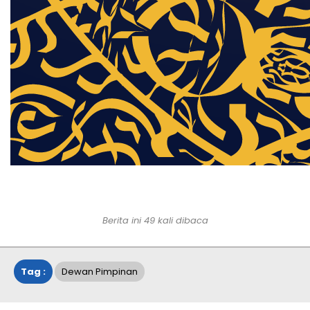
Berita ini
49
kali dibaca
Tag :
Dewan Pimpinan