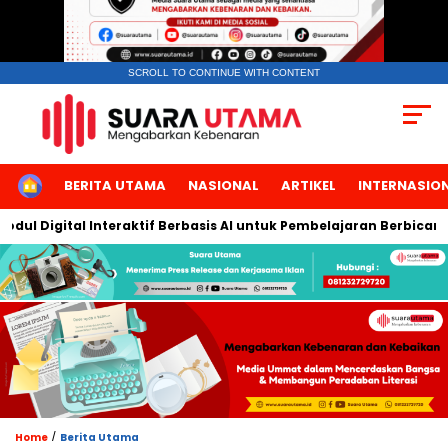
SCROLL TO CONTINUE WITH CONTENT
HOME
BERITA UTAMA
NASIONAL
ARTIKEL
INTERNASIO
tal Interaktif Berbasis AI untuk Pembelajaran Berbicara Bahasa A
/
Home
Berita Utama